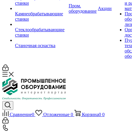
станки
и р
Пром.
Акции
мат
оборудование
Камнеобрабатывающие
Пр
станки
обо
лиз
Стеклообрабатывающие
Орг
станки
дос
Пус
Станочная оснастка
тех
обс
обо
Сравнение
0
Отложенные
0
Корзина
0
0