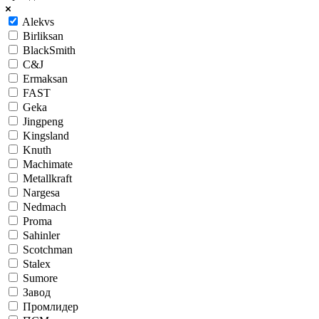
Alekvs
Birliksan
BlackSmith
C&J
Ermaksan
FAST
Geka
Jingpeng
Kingsland
Knuth
Machimate
Metallkraft
Nargesa
Nedmach
Proma
Sahinler
Scotchman
Stalex
Sumore
Завод
Промлидер