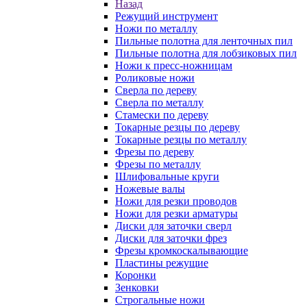
Назад
Режущий инструмент
Ножи по металлу
Пильные полотна для ленточных пил
Пильные полотна для лобзиковых пил
Ножи к пресс-ножницам
Роликовые ножи
Сверла по дереву
Сверла по металлу
Стамески по дереву
Токарные резцы по дереву
Токарные резцы по металлу
Фрезы по дереву
Фрезы по металлу
Шлифовальные круги
Ножевые валы
Ножи для резки проводов
Ножи для резки арматуры
Диски для заточки сверл
Диски для заточки фрез
Фрезы кромкоскалывающие
Пластины режущие
Коронки
Зенковки
Строгальные ножи