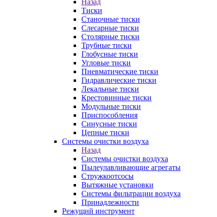
Назад
Тиски
Станочные тиски
Слесарные тиски
Столярные тиски
Трубные тиски
Глобусные тиски
Угловые тиски
Пневматические тиски
Гидравлические тиски
Лекальные тиски
Крестовинные тиски
Модульные тиски
Приспособления
Синусные тиски
Цепные тиски
Системы очистки воздуха
Назад
Системы очистки воздуха
Пылеулавливающие агрегаты
Стружкоотсосы
Вытяжные установки
Системы фильтрации воздуха
Принадлежности
Режущий инструмент