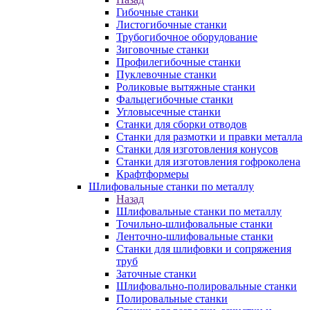
Гибочные станки
Листогибочные станки
Трубогибочное оборудование
Зиговочные станки
Профилегибочные станки
Пуклевочные станки
Роликовые вытяжные станки
Фальцегибочные станки
Угловысечные станки
Станки для сборки отводов
Станки для размотки и правки металла
Станки для изготовления конусов
Станки для изготовления гофроколена
Крафтформеры
Шлифовальные станки по металлу
Назад
Шлифовальные станки по металлу
Точильно-шлифовальные станки
Ленточно-шлифовальные станки
Станки для шлифовки и сопряжения
труб
Заточные станки
Шлифовально-полировальные станки
Полировальные станки