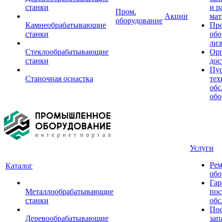
станки
и р
Пром.
Акции
мат
оборудование
Камнеобрабатывающие
Пр
станки
обо
лиз
Стеклообрабатывающие
Орг
станки
дос
Пус
Станочная оснастка
тех
обс
обо
Услуги
Рем
Каталог
обо
Гар
Металлообрабатывающие
пос
станки
обс
Пос
Деревообрабатывающие
зап