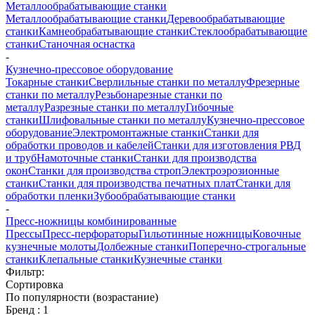
Металлообрабатывающие станки
Металлообрабатывающие станки
Деревообрабатывающие
станки
Камнеобрабатывающие станки
Стеклообрабатывающие
станки
Станочная оснастка
-
Кузнечно-прессовое оборудование
Токарные станки
Сверлильные станки по металлу
Фрезерные
станки по металлу
Резьбонарезные станки по
металлу
Разрезные станки по металлу
Гибочные
станки
Шлифовальные станки по металлу
Кузнечно-прессовое
оборудование
Электромонтажные станки
Станки для
обработки проводов и кабелей
Станки для изготовления РВД
и труб
Намоточные станки
Станки для производства
окон
Станки для производства строп
Электроэрозионные
станки
Станки для производства печатных плат
Станки для
обработки пленки
Зубообрабатывающие станки
-
Пресс-ножницы комбинированные
Прессы
Пресс-перфораторы
Гильотинные ножницы
Ковочные
кузнечные молоты
Долбежные станки
Поперечно-строгальные
станки
Клепальные станки
Кузнечные станки
Фильтр:
Сортировка
По популярности (возрастание)
Бренд
: 1