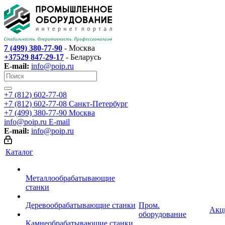
7 (499) 380-77-90
- Москва
+37529 847-29-17
- Беларусь
E-mail:
info@poip.ru
+7 (812) 602-77-08
+7 (812) 602-77-08
Санкт-Петербург
+7 (499) 380-77-90
Москва
info@poip.ru
E-mail
E-mail:
info@poip.ru
Каталог
Металлообрабатывающие
станки
Деревообрабатывающие станки
Пром.
Акц
оборудование
Камнеобрабатывающие станки