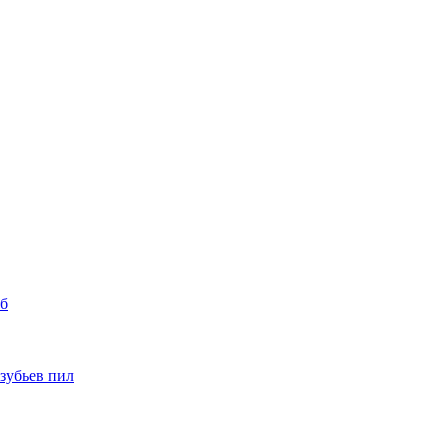
уб
 зубьев пил