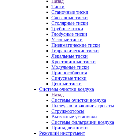
Назад
Тиски
Станочные тиски
Слесарные тиски
Столярные тиски
Трубные тиски
Глобусные тиски
Угловые тиски
Пневматические тиски
Гидравлические тиски
Лекальные тиски
Крестовинные тиски
Модульные тиски
Приспособления
Синусные тиски
Цепные тиски
Системы очистки воздуха
Назад
Системы очистки воздуха
Пылеулавливающие агрегаты
Стружкоотсосы
Вытяжные установки
Системы фильтрации воздуха
Принадлежности
Режущий инструмент