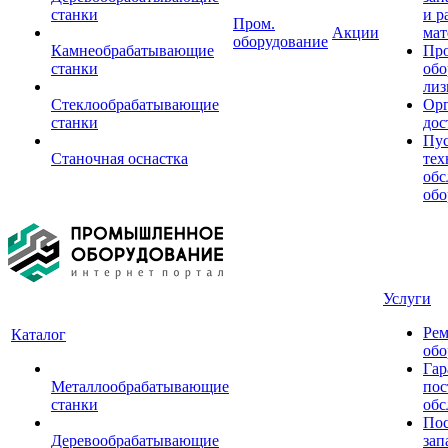
станки
и р
Пром.
Акции
мат
оборудование
Камнеобрабатывающие
Пр
станки
обо
лиз
Стеклообрабатывающие
Орг
станки
дос
Пус
Станочная оснастка
тех
обс
обо
Услуги
Рем
Каталог
обо
Гар
Металлообрабатывающие
пос
станки
обс
Пос
Деревообрабатывающие
зап