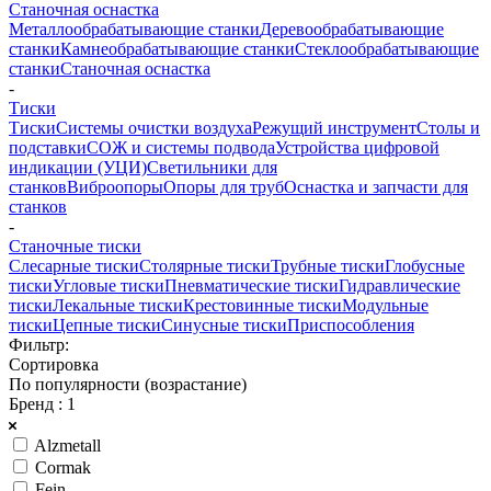
Станочная оснастка
Металлообрабатывающие станки
Деревообрабатывающие
станки
Камнеобрабатывающие станки
Стеклообрабатывающие
станки
Станочная оснастка
-
Тиски
Тиски
Системы очистки воздуха
Режущий инструмент
Столы и
подставки
СОЖ и системы подвода
Устройства цифровой
индикации (УЦИ)
Светильники для
станков
Виброопоры
Опоры для труб
Оснастка и запчасти для
станков
-
Станочные тиски
Слесарные тиски
Столярные тиски
Трубные тиски
Глобусные
тиски
Угловые тиски
Пневматические тиски
Гидравлические
тиски
Лекальные тиски
Крестовинные тиски
Модульные
тиски
Цепные тиски
Синусные тиски
Приспособления
Фильтр:
Сортировка
По популярности (возрастание)
Бренд
: 1
Alzmetall
Cormak
Fein