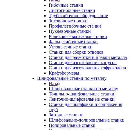
Гибочные станки
Листогибочные станки
Трубогибочное оборудование
Зиговочные станки
Профилегибочные станки
Пуклевочные станки
Роликовые вытяжные станки
Фальцегибочные станки
Угловысечные станки
Станки для сборки отводов
Станки для размотки и правки металла
Станки для изготовления конусов
Станки для изготовления гофроколена
Крафтформеры
Шлифовальные станки по металлу
Назад
Шлифовальные станки по металлу
Точильно-шлифовальные станки
Ленточно-шлифовальные станки
Станки для шлифовки и сопряжения
труб
Заточные станки
Шлифовально-полировальные станки
Полировальные станки