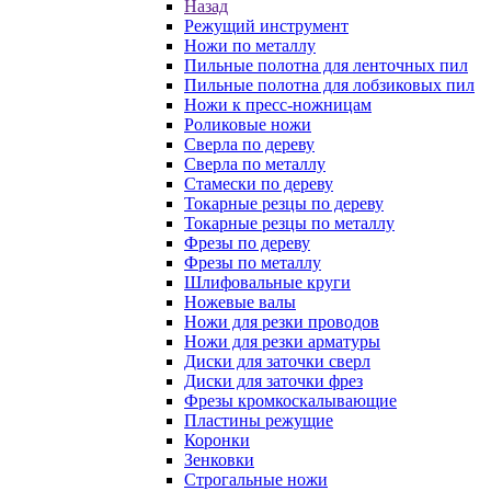
Назад
Режущий инструмент
Ножи по металлу
Пильные полотна для ленточных пил
Пильные полотна для лобзиковых пил
Ножи к пресс-ножницам
Роликовые ножи
Сверла по дереву
Сверла по металлу
Стамески по дереву
Токарные резцы по дереву
Токарные резцы по металлу
Фрезы по дереву
Фрезы по металлу
Шлифовальные круги
Ножевые валы
Ножи для резки проводов
Ножи для резки арматуры
Диски для заточки сверл
Диски для заточки фрез
Фрезы кромкоскалывающие
Пластины режущие
Коронки
Зенковки
Строгальные ножи