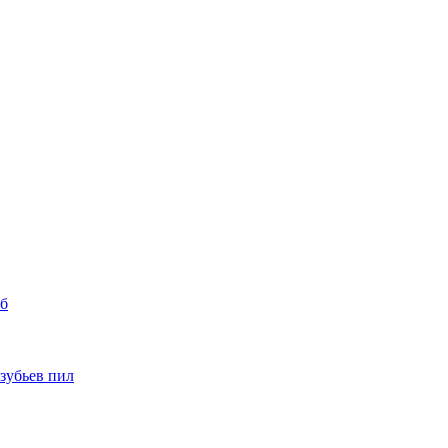
уб
 зубьев пил