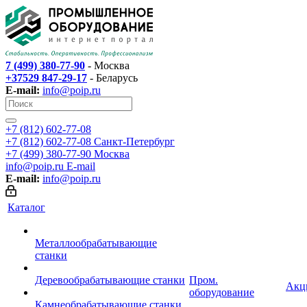
7 (499) 380-77-90
- Москва
+37529 847-29-17
- Беларусь
E-mail:
info@poip.ru
+7 (812) 602-77-08
+7 (812) 602-77-08
Санкт-Петербург
+7 (499) 380-77-90
Москва
info@poip.ru
E-mail
E-mail:
info@poip.ru
Каталог
Металлообрабатывающие
станки
Деревообрабатывающие станки
Пром.
Акц
оборудование
Камнеобрабатывающие станки