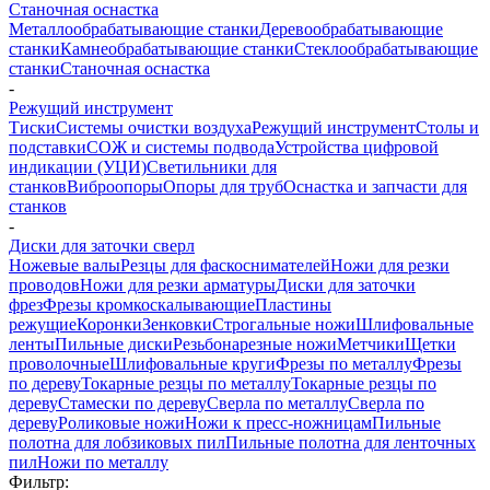
Станочная оснастка
Металлообрабатывающие станки
Деревообрабатывающие
станки
Камнеобрабатывающие станки
Стеклообрабатывающие
станки
Станочная оснастка
-
Режущий инструмент
Тиски
Системы очистки воздуха
Режущий инструмент
Столы и
подставки
СОЖ и системы подвода
Устройства цифровой
индикации (УЦИ)
Светильники для
станков
Виброопоры
Опоры для труб
Оснастка и запчасти для
станков
-
Диски для заточки сверл
Ножевые валы
Резцы для фаскоснимателей
Ножи для резки
проводов
Ножи для резки арматуры
Диски для заточки
фрез
Фрезы кромкоскалывающие
Пластины
режущие
Коронки
Зенковки
Строгальные ножи
Шлифовальные
ленты
Пильные диски
Резьбонарезные ножи
Метчики
Щетки
проволочные
Шлифовальные круги
Фрезы по металлу
Фрезы
по дереву
Токарные резцы по металлу
Токарные резцы по
дереву
Стамески по дереву
Сверла по металлу
Сверла по
дереву
Роликовые ножи
Ножи к пресс-ножницам
Пильные
полотна для лобзиковых пил
Пильные полотна для ленточных
пил
Ножи по металлу
Фильтр: