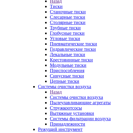
Назад
Тиски
Станочные тиски
Слесарные тиски
Столярные тиски
Трубные тиски
Глобусные тиски
Угловые тиски
Пневматические тиски
Гидравлические тиски
Лекальные тиски
Крестовинные тиски
Модульные тиски
Приспособления
Синусные тиски
Цепные тиски
Системы очистки воздуха
Назад
Системы очистки воздуха
Пылеулавливающие агрегаты
Стружкоотсосы
Вытяжные установки
Системы фильтрации воздуха
Принадлежности
Режущий инструмент