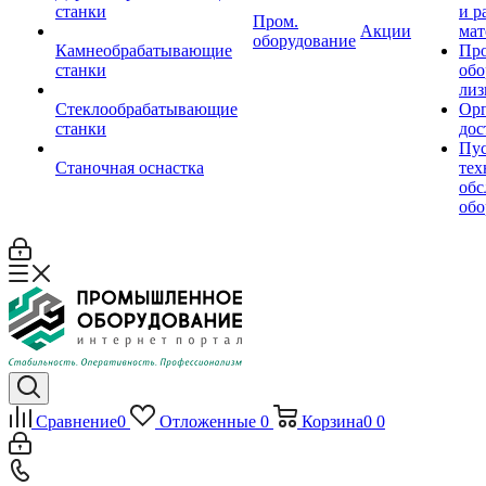
станки
и р
Пром.
Акции
мат
оборудование
Камнеобрабатывающие
Пр
станки
обо
лиз
Стеклообрабатывающие
Орг
станки
дос
Пус
Станочная оснастка
тех
обс
обо
Сравнение
0
Отложенные
0
Корзина
0
0