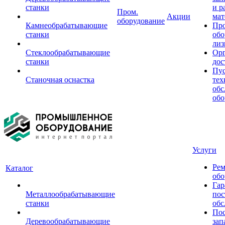
станки
и р
Пром.
Акции
мат
оборудование
Камнеобрабатывающие
Пр
станки
обо
лиз
Стеклообрабатывающие
Орг
станки
дос
Пус
Станочная оснастка
тех
обс
обо
Услуги
Рем
Каталог
обо
Гар
Металлообрабатывающие
пос
станки
обс
Пос
Деревообрабатывающие
зап