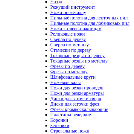
Назад
Режущий инструмент
Ножи по металлу
Пильные полотна для ленточных пил
Пильные полотна для лобзиковых пил
Ножи к пресс-ножницам
Роликовые ножи
Сверла по дереву
Сверла по металлу
Стамески по дереву
Токарные резцы по дереву
Токарные резцы по металлу
Фрезы по дереву
Фрезы по металлу
Шлифовальные круги
Ножевые валы
Ножи для резки проводов
Ножи для резки арматуры
Диски для заточки сверл
Диски для заточки фрез
Фрезы кромкоскалывающие
Пластины режущие
Коронки
Зенковки
Строгальные ножи