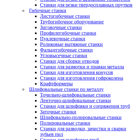
Станки для резки твердосплавных прутков
Гибочные станки
Листогибочные станки
Трубогибочное оборудование
Зиговочные станки
Профилегибочные станки
Пуклевочные станки
Роликовые вытяжные станки
Фальцегибочные станки
Угловысечные станки
Станки для сборки отводов
Станки для размотки и правки металла
Станки для изготовления конусов
Станки для изготовления гофроколена
Крафтформеры
Шлифовальные станки по металлу
Точильно-шлифовальные станки
Ленточно-шлифовальные станки
Станки для шлифовки и сопряжения труб
Заточные станки
Шлифовально-полировальные станки
Полировальные станки
Станки для разводки, зачистки и сварки
зубьев пил
Станки для шлифовки труб