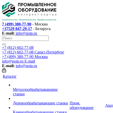
7 (499) 380-77-90
- Москва
+37529 847-29-17
- Беларусь
E-mail:
info@poip.ru
+7 (812) 602-77-08
+7 (812) 602-77-08
Санкт-Петербург
+7 (499) 380-77-90
Москва
info@poip.ru
E-mail
E-mail:
info@poip.ru
Каталог
Металлообрабатывающие
станки
Деревообрабатывающие станки
Пром.
Акц
оборудование
Камнеобрабатывающие станки