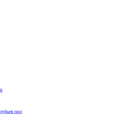
уб
 зубьев пил