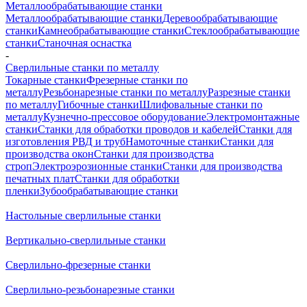
Металлообрабатывающие станки
Металлообрабатывающие станки
Деревообрабатывающие
станки
Камнеобрабатывающие станки
Стеклообрабатывающие
станки
Станочная оснастка
-
Сверлильные станки по металлу
Токарные станки
Фрезерные станки по
металлу
Резьбонарезные станки по металлу
Разрезные станки
по металлу
Гибочные станки
Шлифовальные станки по
металлу
Кузнечно-прессовое оборудование
Электромонтажные
станки
Станки для обработки проводов и кабелей
Станки для
изготовления РВД и труб
Намоточные станки
Станки для
производства окон
Станки для производства
строп
Электроэрозионные станки
Станки для производства
печатных плат
Станки для обработки
пленки
Зубообрабатывающие станки
Настольные сверлильные станки
Вертикально-сверлильные станки
Сверлильно-фрезерные станки
Сверлильно-резьбонарезные станки