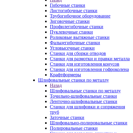
Гибочные станки
Листогибочные станки
Трубогибочное оборудование
Зиговочные станки
Профилегибочные станки
Пуклевочные станки
Роликовые вытяжные станки
Фальцегибочные станки
Угловысечные станки
Станки для сборки отводов
Станки для размотки и правки металла
Станки для изготовления конусов
Станки для изготовления гофроколена
Крафтформеры
Шлифовальные станки по металлу
Назад
Шлифовальные станки по металлу
Точильно-шлифовальные станки
Ленточно-шлифовальные станки
Станки для шлифовки и сопряжения
труб
Заточные станки
Шлифовально-полировальные станки
Полировальные станки