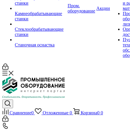
станки
и р
Пром.
Акции
мат
оборудование
Камнеобрабатывающие
Пр
станки
обо
лиз
Стеклообрабатывающие
Орг
станки
дос
Пус
Станочная оснастка
тех
обс
обо
Сравнение
0
Отложенные
0
Корзина
0
0