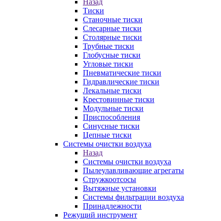
Назад
Тиски
Станочные тиски
Слесарные тиски
Столярные тиски
Трубные тиски
Глобусные тиски
Угловые тиски
Пневматические тиски
Гидравлические тиски
Лекальные тиски
Крестовинные тиски
Модульные тиски
Приспособления
Синусные тиски
Цепные тиски
Системы очистки воздуха
Назад
Системы очистки воздуха
Пылеулавливающие агрегаты
Стружкоотсосы
Вытяжные установки
Системы фильтрации воздуха
Принадлежности
Режущий инструмент