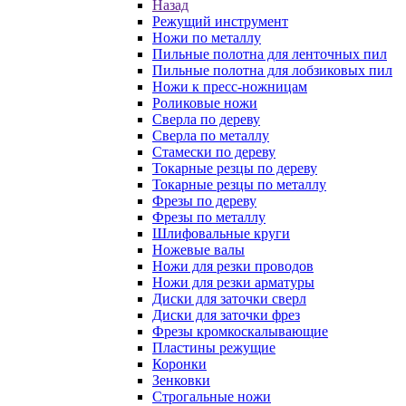
Назад
Режущий инструмент
Ножи по металлу
Пильные полотна для ленточных пил
Пильные полотна для лобзиковых пил
Ножи к пресс-ножницам
Роликовые ножи
Сверла по дереву
Сверла по металлу
Стамески по дереву
Токарные резцы по дереву
Токарные резцы по металлу
Фрезы по дереву
Фрезы по металлу
Шлифовальные круги
Ножевые валы
Ножи для резки проводов
Ножи для резки арматуры
Диски для заточки сверл
Диски для заточки фрез
Фрезы кромкоскалывающие
Пластины режущие
Коронки
Зенковки
Строгальные ножи