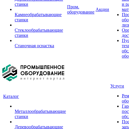
станки
и р
Пром.
Акции
мат
оборудование
Камнеобрабатывающие
Пр
станки
обо
лиз
Стеклообрабатывающие
Орг
станки
дос
Пус
Станочная оснастка
тех
обс
обо
Услуги
Рем
Каталог
обо
Гар
Металлообрабатывающие
пос
станки
обс
Пос
Деревообрабатывающие
зап