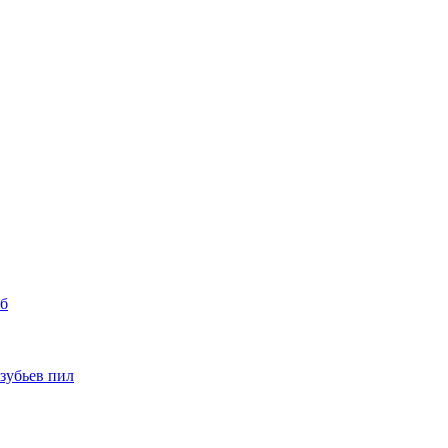
уб
 зубьев пил