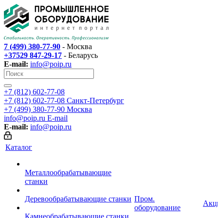
7 (499) 380-77-90
- Москва
+37529 847-29-17
- Беларусь
E-mail:
info@poip.ru
+7 (812) 602-77-08
+7 (812) 602-77-08
Санкт-Петербург
+7 (499) 380-77-90
Москва
info@poip.ru
E-mail
E-mail:
info@poip.ru
Каталог
Металлообрабатывающие
станки
Деревообрабатывающие станки
Пром.
Акц
оборудование
Камнеобрабатывающие станки