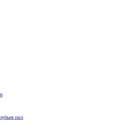
уб
 зубьев пил