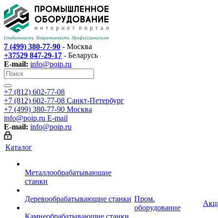
7 (499) 380-77-90
- Москва
+37529 847-29-17
- Беларусь
E-mail:
info@poip.ru
+7 (812) 602-77-08
+7 (812) 602-77-08
Санкт-Петербург
+7 (499) 380-77-90
Москва
info@poip.ru
E-mail
E-mail:
info@poip.ru
Каталог
Металлообрабатывающие
станки
Деревообрабатывающие станки
Пром.
Акц
оборудование
Камнеобрабатывающие станки