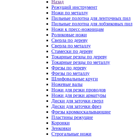
Назад
Режущий инструмент
Ножи по металлу
Пильные полотна для ленточных пил
Пильные полотна для лобзиковых пил
Ножи к пресс-ножницам
Роликовые ножи
Сверла по дереву
Сверла по металлу
Стамески по дереву
Токарные резцы по дереву
Токарные резцы по металлу
Фрезы по дереву
Фрезы по металлу
Шлифовальные круги
Ножевые валы
Ножи для резки проводов
Ножи для резки арматуры
Диски для заточки сверл
Диски для заточки фрез
Фрезы кромкоскалывающие
Пластины режущие
Коронки
Зенковки
Строгальные ножи