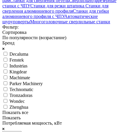
рам
Станки для сверления петель
Сверлильно-фрезерные
станки с ЧПУ
Станки для резки штапика
Станки для
сверления алюминиевого профиля
Станки для гибки
алюминиевого профиля с ЧПУ
Автоматические
шуруповерты
Многоголовочные сверлильные станки
Фильтр:
Сортировка
По популярности (возрастание)
Бренд
Decaluma
Fenstek
Industrias
Kingdear
Machimate
Parker Machinery
Technomatic
Tronzadoras
Wondec
Zhenghua
Показать все
Показать
Потребляемая мощность, кВт