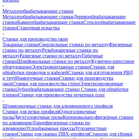
-
Металлообрабатывающие станки
Металлообрабатывающие станки
Деревообрабатывающие
станки
Камнеобрабатывающие станки
Стеклообрабатывающие
станки
Станочная оснастка
-
Станки для производства окон
Токарные станки
Сверлильные станки по металлу
Фрезерные
станки по металлу
Резьбонарезные станки по
металлу
Разрезные станки по металлу
Гибочные
станки
Шлифовальные станки по металлу
Кузнечно-прессовое
оборудование
Электромонтажные станки
Станки для
обработки проводов и кабелей
Станки для изготовления РВД
и труб
Намоточные станки
Станки для производства
окон
Станки для производства строп
Электроэрозионные
станки
Зубообрабатывающие станки
Станки для обработки
пленки
Станки для производства печатных плат
-
Штамповочные станки для алюминиевого профиля
Станки для резки профиля
Одноголовочные
пилы
Двухголовочные пилы
Копировально-фрезерные станки
по алюминию
Торцефрезерные станки по
алюминию
Углообжимные прессы
Углозачистные
станки
Станки для сварки ПВХ-профиля
Станции для сборки