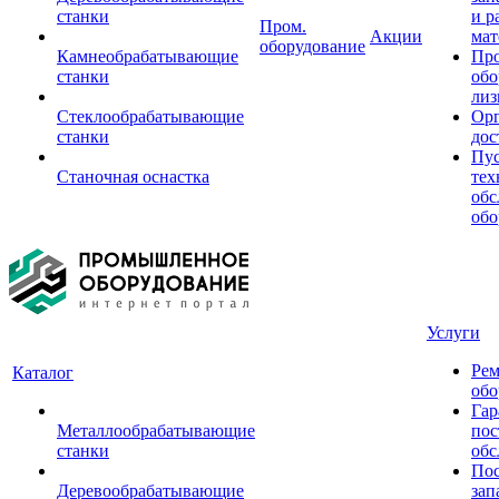
станки
и р
Пром.
Акции
мат
оборудование
Камнеобрабатывающие
Пр
станки
обо
лиз
Стеклообрабатывающие
Орг
станки
дос
Пус
Станочная оснастка
тех
обс
обо
Услуги
Рем
Каталог
обо
Гар
Металлообрабатывающие
пос
станки
обс
Пос
Деревообрабатывающие
зап