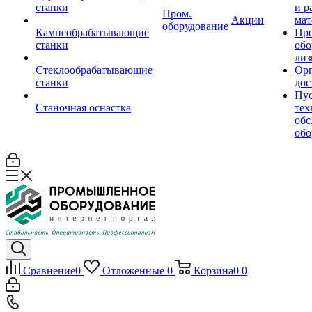
станки
и р
Пром.
Акции
мат
оборудование
Камнеобрабатывающие
Пр
станки
обо
лиз
Стеклообрабатывающие
Орг
станки
дос
Пус
Станочная оснастка
тех
обс
обо
Сравнение
0
Отложенные
0
Корзина
0
0