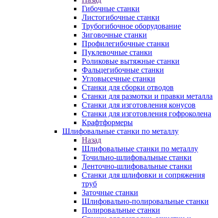
Гибочные станки
Листогибочные станки
Трубогибочное оборудование
Зиговочные станки
Профилегибочные станки
Пуклевочные станки
Роликовые вытяжные станки
Фальцегибочные станки
Угловысечные станки
Станки для сборки отводов
Станки для размотки и правки металла
Станки для изготовления конусов
Станки для изготовления гофроколена
Крафтформеры
Шлифовальные станки по металлу
Назад
Шлифовальные станки по металлу
Точильно-шлифовальные станки
Ленточно-шлифовальные станки
Станки для шлифовки и сопряжения
труб
Заточные станки
Шлифовально-полировальные станки
Полировальные станки