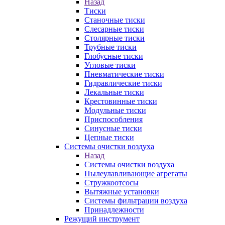
Назад
Тиски
Станочные тиски
Слесарные тиски
Столярные тиски
Трубные тиски
Глобусные тиски
Угловые тиски
Пневматические тиски
Гидравлические тиски
Лекальные тиски
Крестовинные тиски
Модульные тиски
Приспособления
Синусные тиски
Цепные тиски
Системы очистки воздуха
Назад
Системы очистки воздуха
Пылеулавливающие агрегаты
Стружкоотсосы
Вытяжные установки
Системы фильтрации воздуха
Принадлежности
Режущий инструмент