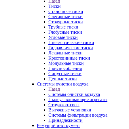
Назад
Тиски
Станочные тиски
Слесарные тиски
Столярные тиски
Трубные тиски
Глобусные тиски
Угловые тиски
Пневматические тиски
Гидравлические тиски
Лекальные тиски
Крестовинные тиски
Модульные тиски
Приспособления
Синусные тиски
Цепные тиски
Системы очистки воздуха
Назад
Системы очистки воздуха
Пылеулавливающие агрегаты
Стружкоотсосы
Вытяжные установки
Системы фильтрации воздуха
Принадлежности
Режущий инструмент