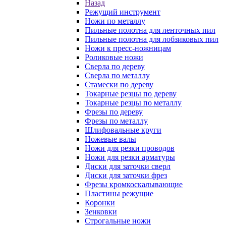
Назад
Режущий инструмент
Ножи по металлу
Пильные полотна для ленточных пил
Пильные полотна для лобзиковых пил
Ножи к пресс-ножницам
Роликовые ножи
Сверла по дереву
Сверла по металлу
Стамески по дереву
Токарные резцы по дереву
Токарные резцы по металлу
Фрезы по дереву
Фрезы по металлу
Шлифовальные круги
Ножевые валы
Ножи для резки проводов
Ножи для резки арматуры
Диски для заточки сверл
Диски для заточки фрез
Фрезы кромкоскалывающие
Пластины режущие
Коронки
Зенковки
Строгальные ножи