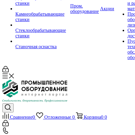
станки
и р
Пром.
Акции
мат
оборудование
Камнеобрабатывающие
Пр
станки
обо
лиз
Стеклообрабатывающие
Орг
станки
дос
Пус
Станочная оснастка
тех
обс
обо
Сравнение
0
Отложенные
0
Корзина
0
0