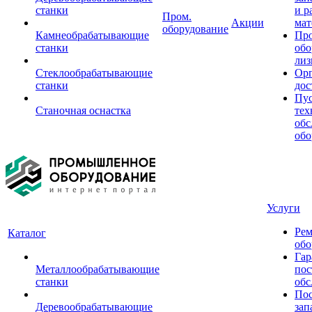
станки
и р
Пром.
Акции
мат
оборудование
Камнеобрабатывающие
Пр
станки
обо
лиз
Стеклообрабатывающие
Орг
станки
дос
Пус
Станочная оснастка
тех
обс
обо
Услуги
Рем
Каталог
обо
Гар
Металлообрабатывающие
пос
станки
обс
Пос
Деревообрабатывающие
зап