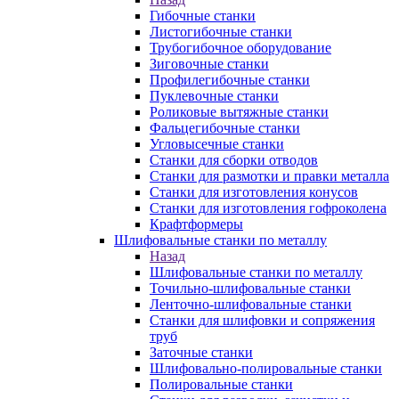
Гибочные станки
Листогибочные станки
Трубогибочное оборудование
Зиговочные станки
Профилегибочные станки
Пуклевочные станки
Роликовые вытяжные станки
Фальцегибочные станки
Угловысечные станки
Станки для сборки отводов
Станки для размотки и правки металла
Станки для изготовления конусов
Станки для изготовления гофроколена
Крафтформеры
Шлифовальные станки по металлу
Назад
Шлифовальные станки по металлу
Точильно-шлифовальные станки
Ленточно-шлифовальные станки
Станки для шлифовки и сопряжения
труб
Заточные станки
Шлифовально-полировальные станки
Полировальные станки