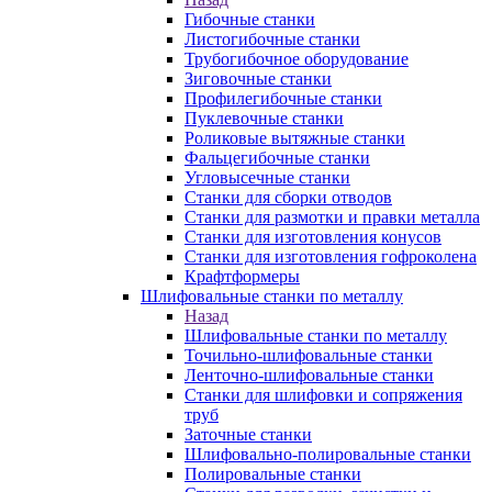
Гибочные станки
Листогибочные станки
Трубогибочное оборудование
Зиговочные станки
Профилегибочные станки
Пуклевочные станки
Роликовые вытяжные станки
Фальцегибочные станки
Угловысечные станки
Станки для сборки отводов
Станки для размотки и правки металла
Станки для изготовления конусов
Станки для изготовления гофроколена
Крафтформеры
Шлифовальные станки по металлу
Назад
Шлифовальные станки по металлу
Точильно-шлифовальные станки
Ленточно-шлифовальные станки
Станки для шлифовки и сопряжения
труб
Заточные станки
Шлифовально-полировальные станки
Полировальные станки