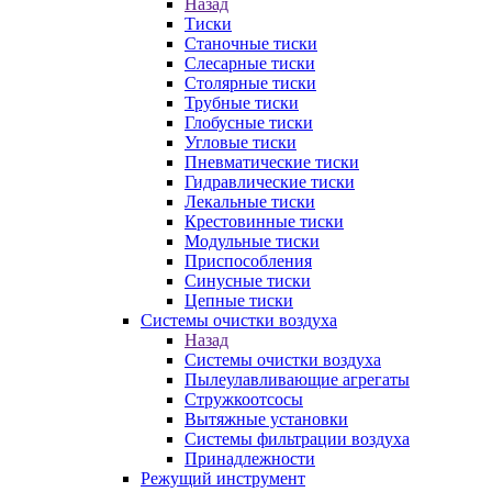
Назад
Тиски
Станочные тиски
Слесарные тиски
Столярные тиски
Трубные тиски
Глобусные тиски
Угловые тиски
Пневматические тиски
Гидравлические тиски
Лекальные тиски
Крестовинные тиски
Модульные тиски
Приспособления
Синусные тиски
Цепные тиски
Системы очистки воздуха
Назад
Системы очистки воздуха
Пылеулавливающие агрегаты
Стружкоотсосы
Вытяжные установки
Системы фильтрации воздуха
Принадлежности
Режущий инструмент