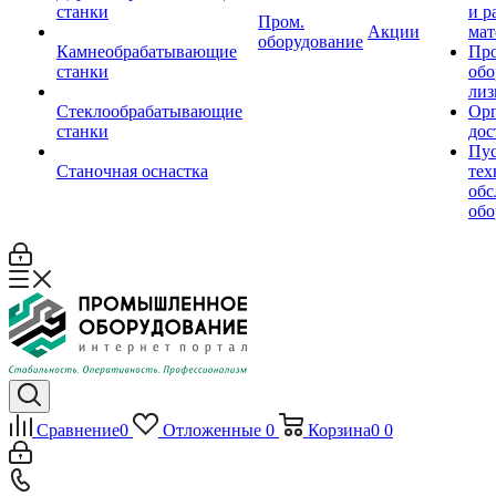
станки
и р
Пром.
Акции
мат
оборудование
Камнеобрабатывающие
Пр
станки
обо
лиз
Стеклообрабатывающие
Орг
станки
дос
Пус
Станочная оснастка
тех
обс
обо
Сравнение
0
Отложенные
0
Корзина
0
0