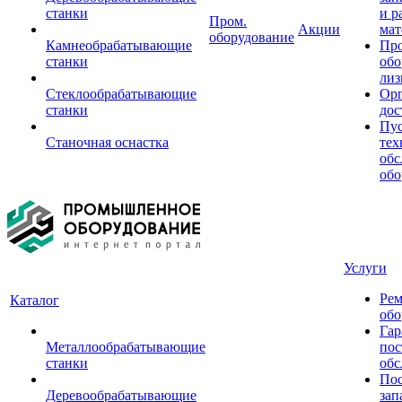
станки
и р
Пром.
Акции
мат
оборудование
Камнеобрабатывающие
Пр
станки
обо
лиз
Стеклообрабатывающие
Орг
станки
дос
Пус
Станочная оснастка
тех
обс
обо
Услуги
Рем
Каталог
обо
Гар
Металлообрабатывающие
пос
станки
обс
Пос
Деревообрабатывающие
зап