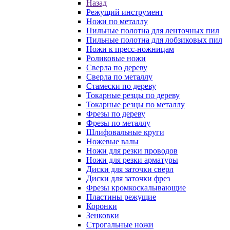
Назад
Режущий инструмент
Ножи по металлу
Пильные полотна для ленточных пил
Пильные полотна для лобзиковых пил
Ножи к пресс-ножницам
Роликовые ножи
Сверла по дереву
Сверла по металлу
Стамески по дереву
Токарные резцы по дереву
Токарные резцы по металлу
Фрезы по дереву
Фрезы по металлу
Шлифовальные круги
Ножевые валы
Ножи для резки проводов
Ножи для резки арматуры
Диски для заточки сверл
Диски для заточки фрез
Фрезы кромкоскалывающие
Пластины режущие
Коронки
Зенковки
Строгальные ножи