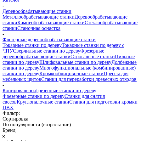
-
Деревообрабатывающие станки
Металлообрабатывающие станки
Деревообрабатывающие
станки
Камнеобрабатывающие станки
Стеклообрабатывающие
станки
Станочная оснастка
-
Фрезерные деревообрабатывающие станки
Токарные станки по дереву
Токарные станки по дереву с
ЧПУ
Сверлильные станки по дереву
Фрезерные
деревообрабатывающие станки
Строгальные станки
Пильные
станки по дереву
Шлифовальные станки по дереву
Долбежные
станки по дереву
Многофункциональные (комбинированные)
станки по дереву
Кромкооблицовочные станки
Прессы для
мебельных щитов
Станки для переработки древесных отходов
-
Копировально-фрезерные станки по дереву
Фрезерные станки по дереву
Станки для снятия
свесов
Круглопалочные станки
Станки для подготовки кромки
ПВХ
Фильтр:
Сортировка
По популярности (возрастание)
Бренд