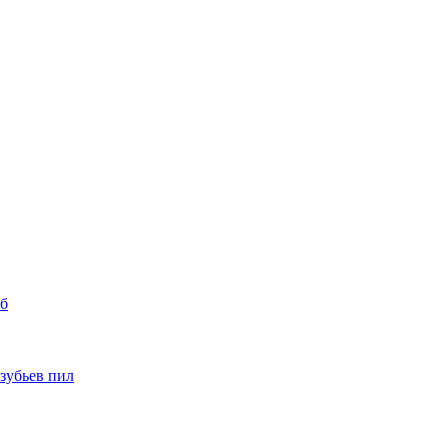
уб
 зубьев пил