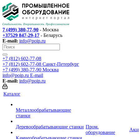
7 (499) 380-77-90
- Москва
+37529 847-29-17
- Беларусь
E-mail:
info@poip.ru
+7 (812) 602-77-08
+7 (812) 602-77-08
Санкт-Петербург
+7 (499) 380-77-90
Москва
info@poip.ru
E-mail
E-mail:
info@poip.ru
Каталог
Металлообрабатывающие
станки
Деревообрабатывающие станки
Пром.
Акц
оборудование
Камнеобрабатывающие станки