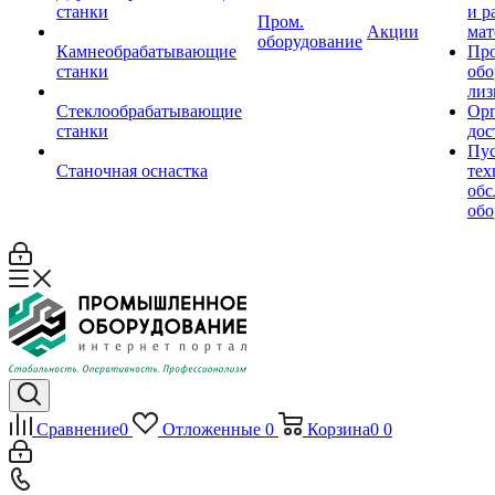
станки
и р
Пром.
Акции
мат
оборудование
Камнеобрабатывающие
Пр
станки
обо
лиз
Стеклообрабатывающие
Орг
станки
дос
Пус
Станочная оснастка
тех
обс
обо
Сравнение
0
Отложенные
0
Корзина
0
0