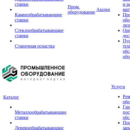
станки
и р
Пром.
Акции
мат
оборудование
Камнеобрабатывающие
Пр
станки
обо
лиз
Стеклообрабатывающие
Орг
станки
дос
Пус
Станочная оснастка
тех
обс
обо
Услуги
Рем
Каталог
обо
Гар
Металлообрабатывающие
пос
станки
обс
Пос
Деревообрабатывающие
зап