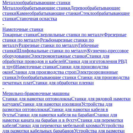
Металлообрабатывающие станки
Металлообрабатывающие станки
Деревообрабатывающие
станки
Камнеобрабатывающие станки
Стеклообрабатывающие
станки
Станочная оснастка
-
Намоточные станки
Токарные станки
Сверлильные станки по металлу
Фрезерные
станки по металлу
Резьбонарезные станки по
металлу
Разрезные станки по металлу
Гибочные
станки
Шлифовальные станки по металлу
Кузнечно-прессовое
оборудование
Электромонтажные станки
Станки для
обработки проводов и кабелей
Станки для изготовления РВД
и труб
Намоточные станки
Станки для производства
окон
Станки для производства строп
Электроэрозионные
станки
Зубообрабатывающие станки
Станки для производства
печатных плат
Станки для обработки пленки
-
Мерильно-браковочные машины
Станки для намотки оптоволокна
Станки для рядовой намотки
катушек
Станки для намотки изоляции
Устройства для
размотки оптоволокна
Станки для намотки кабеля в
бухты
Станки для намотки кабеля на барабан
Станки для
намотки каната на барабан и в бухту
Станки для перемотки
кабеля
Станки для перемотки мебельной кромки
Устройства
для размотки кабельных барабанов
Устройства для размотки