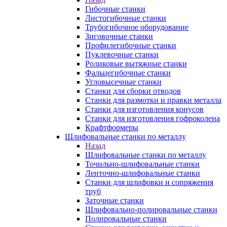
Гибочные станки
Листогибочные станки
Трубогибочное оборудование
Зиговочные станки
Профилегибочные станки
Пуклевочные станки
Роликовые вытяжные станки
Фальцегибочные станки
Угловысечные станки
Станки для сборки отводов
Станки для размотки и правки металла
Станки для изготовления конусов
Станки для изготовления гофроколена
Крафтформеры
Шлифовальные станки по металлу
Назад
Шлифовальные станки по металлу
Точильно-шлифовальные станки
Ленточно-шлифовальные станки
Станки для шлифовки и сопряжения
труб
Заточные станки
Шлифовально-полировальные станки
Полировальные станки