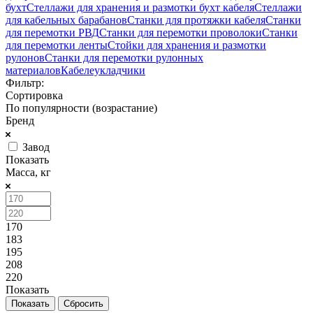
бухт
Стеллажи для хранения и размотки бухт кабеля
Стеллажи
для кабельных барабанов
Станки для протяжки кабеля
Станки
для перемотки РВД
Станки для перемотки проволоки
Станки
для перемотки ленты
Стойки для хранения и размотки
рулонов
Станки для перемотки рулонных
материалов
Кабелеукладчики
Фильтр:
Сортировка
По популярности (возрастание)
Бренд
Завод
Показать
Масса, кг
170
183
195
208
220
Показать
Сбросить