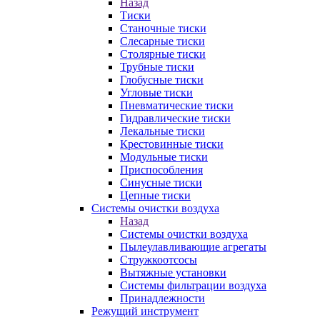
Назад
Тиски
Станочные тиски
Слесарные тиски
Столярные тиски
Трубные тиски
Глобусные тиски
Угловые тиски
Пневматические тиски
Гидравлические тиски
Лекальные тиски
Крестовинные тиски
Модульные тиски
Приспособления
Синусные тиски
Цепные тиски
Системы очистки воздуха
Назад
Системы очистки воздуха
Пылеулавливающие агрегаты
Стружкоотсосы
Вытяжные установки
Системы фильтрации воздуха
Принадлежности
Режущий инструмент