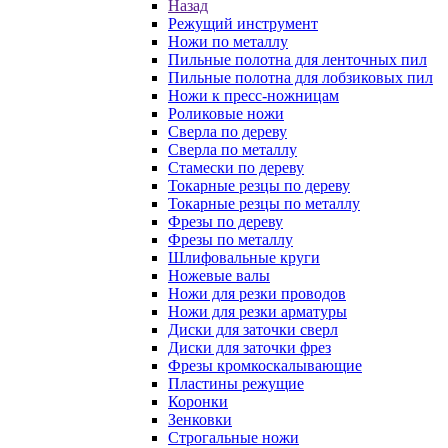
Назад
Режущий инструмент
Ножи по металлу
Пильные полотна для ленточных пил
Пильные полотна для лобзиковых пил
Ножи к пресс-ножницам
Роликовые ножи
Сверла по дереву
Сверла по металлу
Стамески по дереву
Токарные резцы по дереву
Токарные резцы по металлу
Фрезы по дереву
Фрезы по металлу
Шлифовальные круги
Ножевые валы
Ножи для резки проводов
Ножи для резки арматуры
Диски для заточки сверл
Диски для заточки фрез
Фрезы кромкоскалывающие
Пластины режущие
Коронки
Зенковки
Строгальные ножи