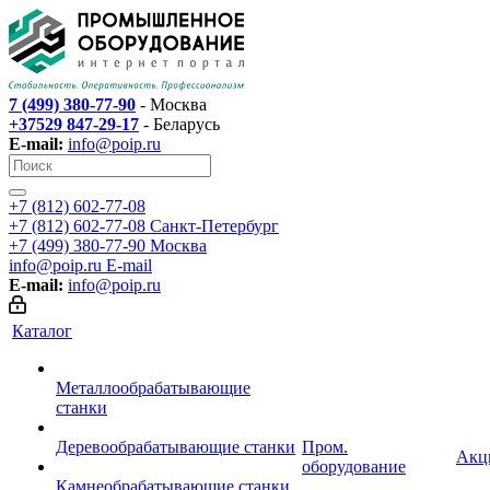
7 (499) 380-77-90
- Москва
+37529 847-29-17
- Беларусь
E-mail:
info@poip.ru
+7 (812) 602-77-08
+7 (812) 602-77-08
Санкт-Петербург
+7 (499) 380-77-90
Москва
info@poip.ru
E-mail
E-mail:
info@poip.ru
Каталог
Металлообрабатывающие
станки
Деревообрабатывающие станки
Пром.
Акц
оборудование
Камнеобрабатывающие станки