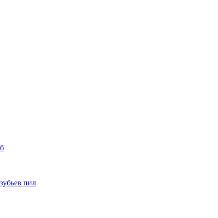
уб
 зубьев пил