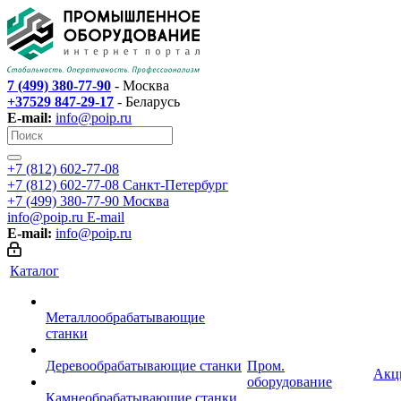
7 (499) 380-77-90
- Москва
+37529 847-29-17
- Беларусь
E-mail:
info@poip.ru
+7 (812) 602-77-08
+7 (812) 602-77-08
Санкт-Петербург
+7 (499) 380-77-90
Москва
info@poip.ru
E-mail
E-mail:
info@poip.ru
Каталог
Металлообрабатывающие
станки
Деревообрабатывающие станки
Пром.
Акц
оборудование
Камнеобрабатывающие станки