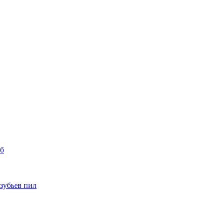
уб
 зубьев пил