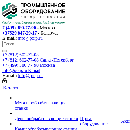
7 (499) 380-77-90
- Москва
+37529 847-29-17
- Беларусь
E-mail:
info@poip.ru
+7 (812) 602-77-08
+7 (812) 602-77-08
Санкт-Петербург
+7 (499) 380-77-90
Москва
info@poip.ru
E-mail
E-mail:
info@poip.ru
Каталог
Металлообрабатывающие
станки
Деревообрабатывающие станки
Пром.
Акц
оборудование
Камнеобрабатывающие станки