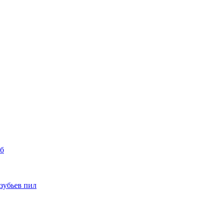
уб
 зубьев пил