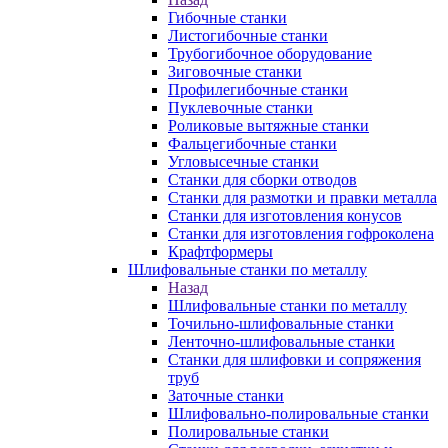
Гибочные станки
Листогибочные станки
Трубогибочное оборудование
Зиговочные станки
Профилегибочные станки
Пуклевочные станки
Роликовые вытяжные станки
Фальцегибочные станки
Угловысечные станки
Станки для сборки отводов
Станки для размотки и правки металла
Станки для изготовления конусов
Станки для изготовления гофроколена
Крафтформеры
Шлифовальные станки по металлу
Назад
Шлифовальные станки по металлу
Точильно-шлифовальные станки
Ленточно-шлифовальные станки
Станки для шлифовки и сопряжения
труб
Заточные станки
Шлифовально-полировальные станки
Полировальные станки