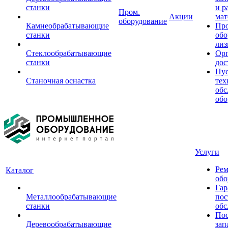
станки
и р
Пром.
Акции
мат
оборудование
Камнеобрабатывающие
Пр
станки
обо
лиз
Стеклообрабатывающие
Орг
станки
дос
Пус
Станочная оснастка
тех
обс
обо
Услуги
Рем
Каталог
обо
Гар
Металлообрабатывающие
пос
станки
обс
Пос
Деревообрабатывающие
зап