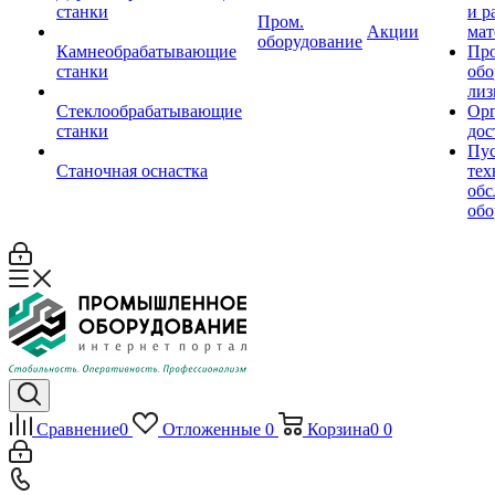
станки
и р
Пром.
Акции
мат
оборудование
Камнеобрабатывающие
Пр
станки
обо
лиз
Стеклообрабатывающие
Орг
станки
дос
Пус
Станочная оснастка
тех
обс
обо
Сравнение
0
Отложенные
0
Корзина
0
0