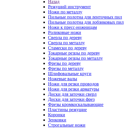
Назад
Режущий инструмент
Ножи по металлу
Пильные полотна для ленточных пил
Пильные полотна для лобзиковых пил
Ножи к пресс-ножницам
Роликовые ножи
Сверла по дереву
Сверла по металлу
Стамески по дереву
Токарные резцы по дереву
Токарные резцы по металлу
Фрезы по дереву
Фрезы по металлу
Шлифовальные круги
Ножевые валы
Ножи для резки проводов
Ножи для резки арматуры
Диски для заточки сверл
Диски для заточки фрез
Фрезы кромкоскалывающие
Пластины режущие
Коронки
Зенковки
Строгальные ножи