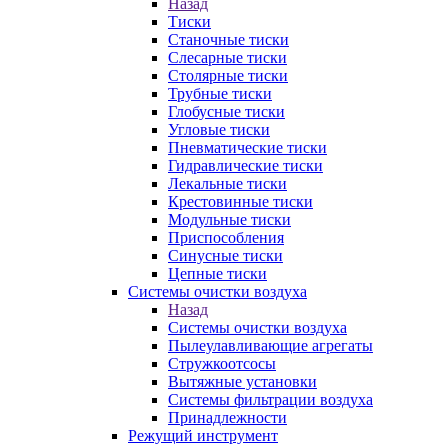
Назад
Тиски
Станочные тиски
Слесарные тиски
Столярные тиски
Трубные тиски
Глобусные тиски
Угловые тиски
Пневматические тиски
Гидравлические тиски
Лекальные тиски
Крестовинные тиски
Модульные тиски
Приспособления
Синусные тиски
Цепные тиски
Системы очистки воздуха
Назад
Системы очистки воздуха
Пылеулавливающие агрегаты
Стружкоотсосы
Вытяжные установки
Системы фильтрации воздуха
Принадлежности
Режущий инструмент