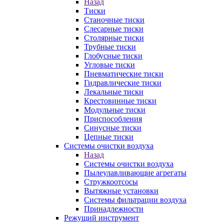
Назад
Тиски
Станочные тиски
Слесарные тиски
Столярные тиски
Трубные тиски
Глобусные тиски
Угловые тиски
Пневматические тиски
Гидравлические тиски
Лекальные тиски
Крестовинные тиски
Модульные тиски
Приспособления
Синусные тиски
Цепные тиски
Системы очистки воздуха
Назад
Системы очистки воздуха
Пылеулавливающие агрегаты
Стружкоотсосы
Вытяжные установки
Системы фильтрации воздуха
Принадлежности
Режущий инструмент