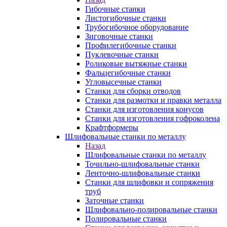
Гибочные станки
Листогибочные станки
Трубогибочное оборудование
Зиговочные станки
Профилегибочные станки
Пуклевочные станки
Роликовые вытяжные станки
Фальцегибочные станки
Угловысечные станки
Станки для сборки отводов
Станки для размотки и правки металла
Станки для изготовления конусов
Станки для изготовления гофроколена
Крафтформеры
Шлифовальные станки по металлу
Назад
Шлифовальные станки по металлу
Точильно-шлифовальные станки
Ленточно-шлифовальные станки
Станки для шлифовки и сопряжения
труб
Заточные станки
Шлифовально-полировальные станки
Полировальные станки