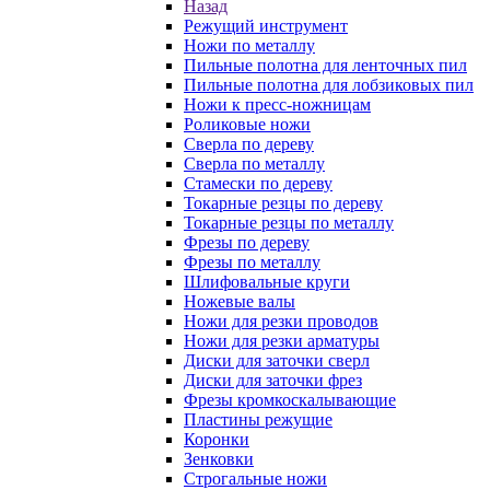
Назад
Режущий инструмент
Ножи по металлу
Пильные полотна для ленточных пил
Пильные полотна для лобзиковых пил
Ножи к пресс-ножницам
Роликовые ножи
Сверла по дереву
Сверла по металлу
Стамески по дереву
Токарные резцы по дереву
Токарные резцы по металлу
Фрезы по дереву
Фрезы по металлу
Шлифовальные круги
Ножевые валы
Ножи для резки проводов
Ножи для резки арматуры
Диски для заточки сверл
Диски для заточки фрез
Фрезы кромкоскалывающие
Пластины режущие
Коронки
Зенковки
Строгальные ножи