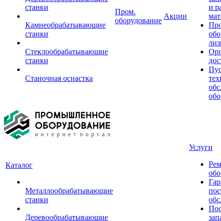
станки
и р
Пром.
Акции
мат
оборудование
Камнеобрабатывающие
Пр
станки
обо
лиз
Стеклообрабатывающие
Орг
станки
дос
Пус
Станочная оснастка
тех
обс
обо
Услуги
Рем
Каталог
обо
Гар
Металлообрабатывающие
пос
станки
обс
Пос
Деревообрабатывающие
зап