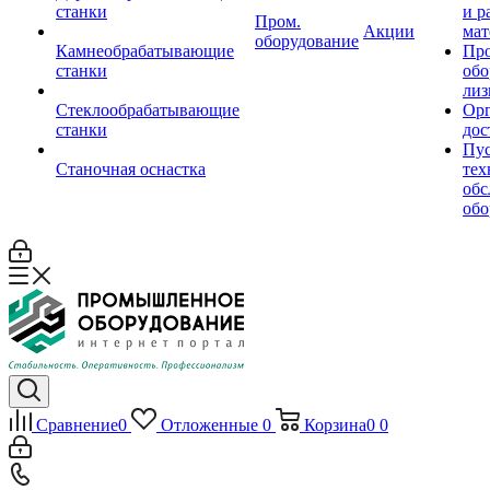
станки
и р
Пром.
Акции
мат
оборудование
Камнеобрабатывающие
Пр
станки
обо
лиз
Стеклообрабатывающие
Орг
станки
дос
Пус
Станочная оснастка
тех
обс
обо
Сравнение
0
Отложенные
0
Корзина
0
0