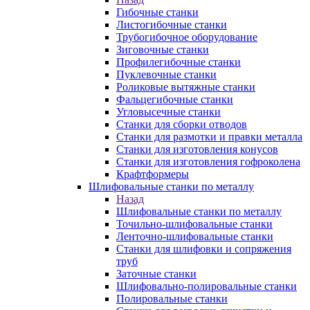
Гибочные станки
Листогибочные станки
Трубогибочное оборудование
Зиговочные станки
Профилегибочные станки
Пуклевочные станки
Роликовые вытяжные станки
Фальцегибочные станки
Угловысечные станки
Станки для сборки отводов
Станки для размотки и правки металла
Станки для изготовления конусов
Станки для изготовления гофроколена
Крафтформеры
Шлифовальные станки по металлу
Назад
Шлифовальные станки по металлу
Точильно-шлифовальные станки
Ленточно-шлифовальные станки
Станки для шлифовки и сопряжения
труб
Заточные станки
Шлифовально-полировальные станки
Полировальные станки