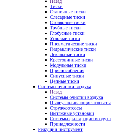
Назад
Тиски
Станочные тиски
Слесарные тиски
Столярные тиски
Трубные тиски
Глобусные тиски
Угловые тиски
Пневматические тиски
Гидравлические тиски
Лекальные тиски
Крестовинные тиски
Модульные тиски
Приспособления
Синусные тиски
Цепные тиски
Системы очистки воздуха
Назад
Системы очистки воздуха
Пылеулавливающие агрегаты
Стружкоотсосы
Вытяжные установки
Системы фильтрации воздуха
Принадлежности
Режущий инструмент