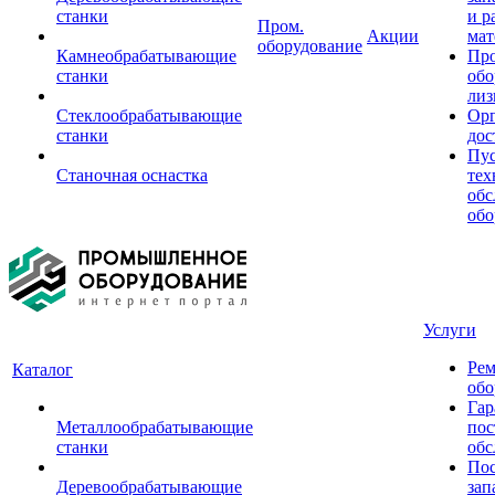
станки
и р
Пром.
Акции
мат
оборудование
Камнеобрабатывающие
Пр
станки
обо
лиз
Стеклообрабатывающие
Орг
станки
дос
Пус
Станочная оснастка
тех
обс
обо
Услуги
Рем
Каталог
обо
Гар
Металлообрабатывающие
пос
станки
обс
Пос
Деревообрабатывающие
зап