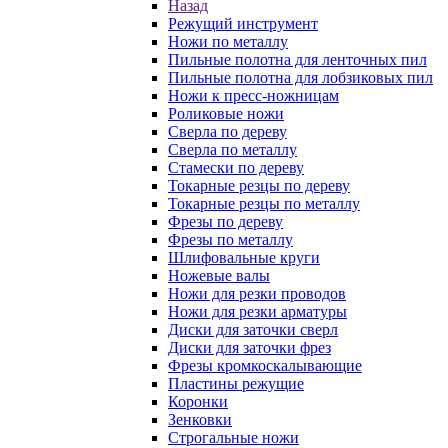
Назад
Режущий инструмент
Ножи по металлу
Пильные полотна для ленточных пил
Пильные полотна для лобзиковых пил
Ножи к пресс-ножницам
Роликовые ножи
Сверла по дереву
Сверла по металлу
Стамески по дереву
Токарные резцы по дереву
Токарные резцы по металлу
Фрезы по дереву
Фрезы по металлу
Шлифовальные круги
Ножевые валы
Ножи для резки проводов
Ножи для резки арматуры
Диски для заточки сверл
Диски для заточки фрез
Фрезы кромкоскалывающие
Пластины режущие
Коронки
Зенковки
Строгальные ножи