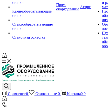
станки
и р
Пром.
Акции
мат
оборудование
Камнеобрабатывающие
Пр
станки
обо
лиз
Стеклообрабатывающие
Орг
станки
дос
Пус
Станочная оснастка
тех
обс
обо
Сравнение
0
Отложенные
0
Корзина
0
0