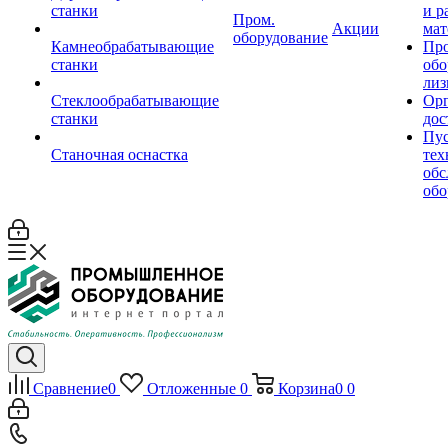
станки
и р
Пром.
Акции
мат
оборудование
Камнеобрабатывающие
Пр
станки
обо
лиз
Стеклообрабатывающие
Орг
станки
дос
Пус
Станочная оснастка
тех
обс
обо
Сравнение
0
Отложенные
0
Корзина
0
0