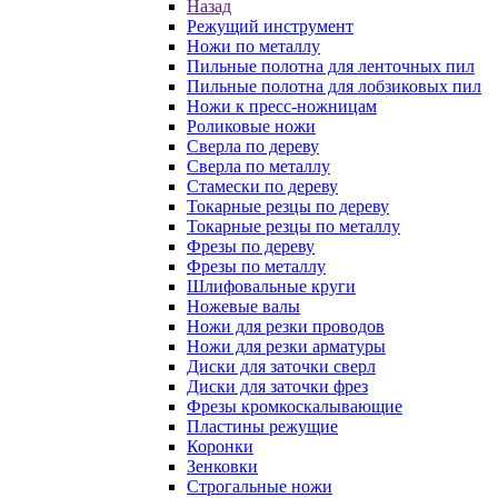
Назад
Режущий инструмент
Ножи по металлу
Пильные полотна для ленточных пил
Пильные полотна для лобзиковых пил
Ножи к пресс-ножницам
Роликовые ножи
Сверла по дереву
Сверла по металлу
Стамески по дереву
Токарные резцы по дереву
Токарные резцы по металлу
Фрезы по дереву
Фрезы по металлу
Шлифовальные круги
Ножевые валы
Ножи для резки проводов
Ножи для резки арматуры
Диски для заточки сверл
Диски для заточки фрез
Фрезы кромкоскалывающие
Пластины режущие
Коронки
Зенковки
Строгальные ножи