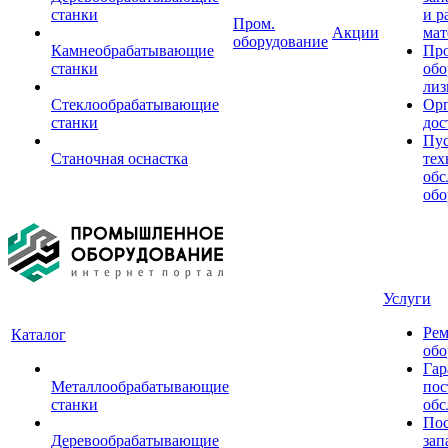
станки
и р
Пром.
Акции
мат
оборудование
Камнеобрабатывающие
Пр
станки
обо
лиз
Стеклообрабатывающие
Орг
станки
дос
Пус
Станочная оснастка
тех
обс
обо
Услуги
Рем
Каталог
обо
Гар
Металлообрабатывающие
пос
станки
обс
Пос
Деревообрабатывающие
зап