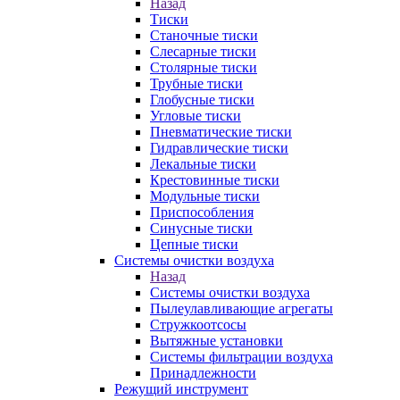
Назад
Тиски
Станочные тиски
Слесарные тиски
Столярные тиски
Трубные тиски
Глобусные тиски
Угловые тиски
Пневматические тиски
Гидравлические тиски
Лекальные тиски
Крестовинные тиски
Модульные тиски
Приспособления
Синусные тиски
Цепные тиски
Системы очистки воздуха
Назад
Системы очистки воздуха
Пылеулавливающие агрегаты
Стружкоотсосы
Вытяжные установки
Системы фильтрации воздуха
Принадлежности
Режущий инструмент