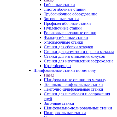
Гибочные станки
Листогибочные станки
Трубогибочное оборудование
Зиговочные станки
Профилегибочные станки
Пуклевочные станки
Роликовые вытяжные станки
Фальцегибочные станки
Угловысечные станки
Станки для сборки отводов
Станки для размотки и правки металла
Станки для изготовления конусов
Станки для изготовления гофроколена
Крафтформеры
Шлифовальные станки по металлу
Назад
Шлифовальные станки по металлу
Точильно-шлифовальные станки
Ленточно-шлифовальные станки
Станки для шлифовки и сопряжения
труб
Заточные станки
Шлифовально-полировальные станки
Полировальные станки