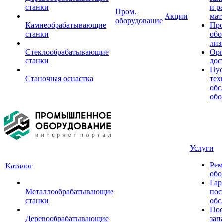
станки
и р
Пром.
Акции
мат
оборудование
Камнеобрабатывающие
Пр
станки
обо
лиз
Стеклообрабатывающие
Орг
станки
дос
Пус
Станочная оснастка
тех
обс
обо
Услуги
Рем
Каталог
обо
Гар
Металлообрабатывающие
пос
станки
обс
Пос
Деревообрабатывающие
зап