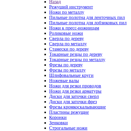
Назад
Режущий инструмент
Ножи по металлу
Пильные полотна для ленточных пил
Пильные полотна для лобзиковых пил
Ножи к пресс-ножницам
Роликовые ножи
Сверла по дереву
Сверла по металлу
Стамески по дереву
Токарные резцы по дереву
Токарные резцы по металлу
Фрезы по дереву
Фрезы по металлу
Шлифовальные круги
Ножевые валы
Ножи для резки проводов
Ножи для резки арматуры
Диски для заточки сверл
Диски для заточки фрез
Фрезы кромкоскалывающие
Пластины режущие
Коронки
Зенковки
Строгальные ножи