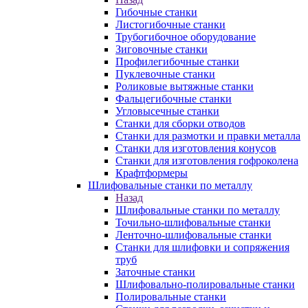
Гибочные станки
Листогибочные станки
Трубогибочное оборудование
Зиговочные станки
Профилегибочные станки
Пуклевочные станки
Роликовые вытяжные станки
Фальцегибочные станки
Угловысечные станки
Станки для сборки отводов
Станки для размотки и правки металла
Станки для изготовления конусов
Станки для изготовления гофроколена
Крафтформеры
Шлифовальные станки по металлу
Назад
Шлифовальные станки по металлу
Точильно-шлифовальные станки
Ленточно-шлифовальные станки
Станки для шлифовки и сопряжения
труб
Заточные станки
Шлифовально-полировальные станки
Полировальные станки