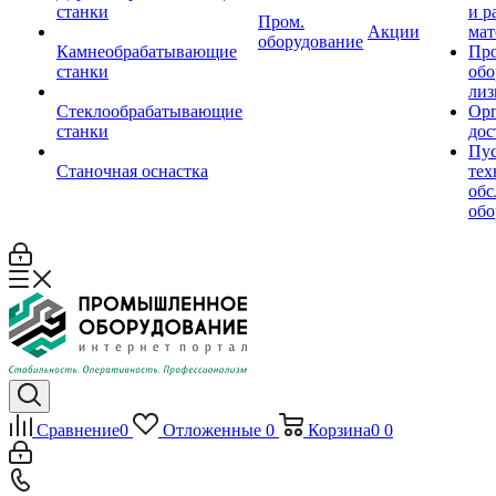
станки
и р
Пром.
Акции
мат
оборудование
Камнеобрабатывающие
Пр
станки
обо
лиз
Стеклообрабатывающие
Орг
станки
дос
Пус
Станочная оснастка
тех
обс
обо
Сравнение
0
Отложенные
0
Корзина
0
0