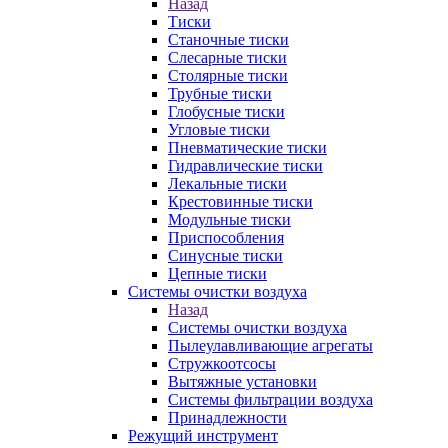
Назад
Тиски
Станочные тиски
Слесарные тиски
Столярные тиски
Трубные тиски
Глобусные тиски
Угловые тиски
Пневматические тиски
Гидравлические тиски
Лекальные тиски
Крестовинные тиски
Модульные тиски
Приспособления
Синусные тиски
Цепные тиски
Системы очистки воздуха
Назад
Системы очистки воздуха
Пылеулавливающие агрегаты
Стружкоотсосы
Вытяжные установки
Системы фильтрации воздуха
Принадлежности
Режущий инструмент