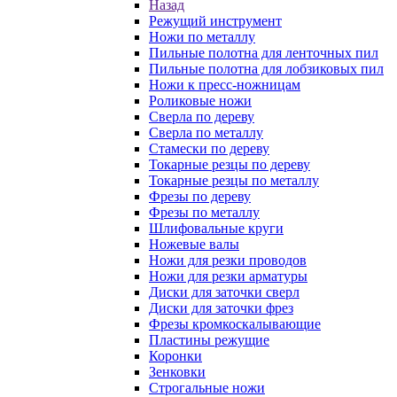
Назад
Режущий инструмент
Ножи по металлу
Пильные полотна для ленточных пил
Пильные полотна для лобзиковых пил
Ножи к пресс-ножницам
Роликовые ножи
Сверла по дереву
Сверла по металлу
Стамески по дереву
Токарные резцы по дереву
Токарные резцы по металлу
Фрезы по дереву
Фрезы по металлу
Шлифовальные круги
Ножевые валы
Ножи для резки проводов
Ножи для резки арматуры
Диски для заточки сверл
Диски для заточки фрез
Фрезы кромкоскалывающие
Пластины режущие
Коронки
Зенковки
Строгальные ножи