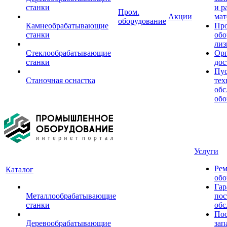
станки
и р
Пром.
Акции
мат
оборудование
Камнеобрабатывающие
Пр
станки
обо
лиз
Стеклообрабатывающие
Орг
станки
дос
Пус
Станочная оснастка
тех
обс
обо
Услуги
Рем
Каталог
обо
Гар
Металлообрабатывающие
пос
станки
обс
Пос
Деревообрабатывающие
зап