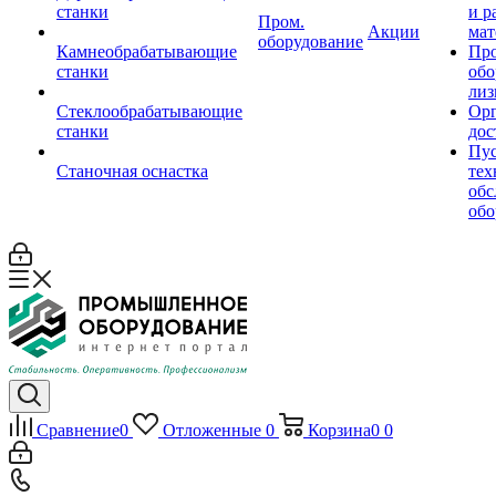
станки
и р
Пром.
Акции
мат
оборудование
Камнеобрабатывающие
Пр
станки
обо
лиз
Стеклообрабатывающие
Орг
станки
дос
Пус
Станочная оснастка
тех
обс
обо
Сравнение
0
Отложенные
0
Корзина
0
0