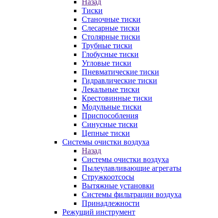
Назад
Тиски
Станочные тиски
Слесарные тиски
Столярные тиски
Трубные тиски
Глобусные тиски
Угловые тиски
Пневматические тиски
Гидравлические тиски
Лекальные тиски
Крестовинные тиски
Модульные тиски
Приспособления
Синусные тиски
Цепные тиски
Системы очистки воздуха
Назад
Системы очистки воздуха
Пылеулавливающие агрегаты
Стружкоотсосы
Вытяжные установки
Системы фильтрации воздуха
Принадлежности
Режущий инструмент