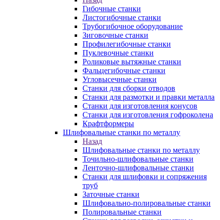
Гибочные станки
Листогибочные станки
Трубогибочное оборудование
Зиговочные станки
Профилегибочные станки
Пуклевочные станки
Роликовые вытяжные станки
Фальцегибочные станки
Угловысечные станки
Станки для сборки отводов
Станки для размотки и правки металла
Станки для изготовления конусов
Станки для изготовления гофроколена
Крафтформеры
Шлифовальные станки по металлу
Назад
Шлифовальные станки по металлу
Точильно-шлифовальные станки
Ленточно-шлифовальные станки
Станки для шлифовки и сопряжения
труб
Заточные станки
Шлифовально-полировальные станки
Полировальные станки