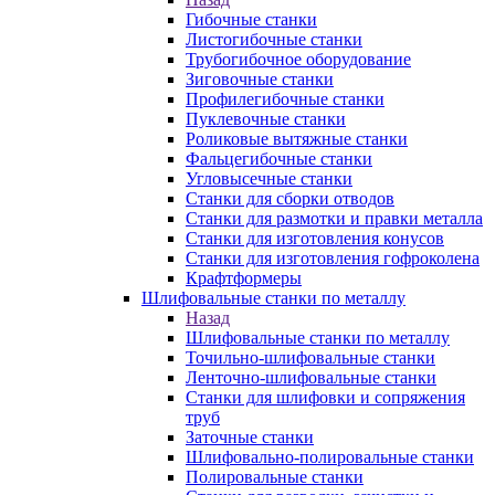
Гибочные станки
Листогибочные станки
Трубогибочное оборудование
Зиговочные станки
Профилегибочные станки
Пуклевочные станки
Роликовые вытяжные станки
Фальцегибочные станки
Угловысечные станки
Станки для сборки отводов
Станки для размотки и правки металла
Станки для изготовления конусов
Станки для изготовления гофроколена
Крафтформеры
Шлифовальные станки по металлу
Назад
Шлифовальные станки по металлу
Точильно-шлифовальные станки
Ленточно-шлифовальные станки
Станки для шлифовки и сопряжения
труб
Заточные станки
Шлифовально-полировальные станки
Полировальные станки