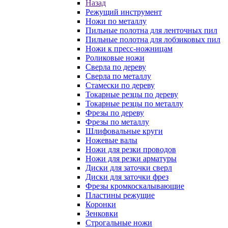
Назад
Режущий инструмент
Ножи по металлу
Пильные полотна для ленточных пил
Пильные полотна для лобзиковых пил
Ножи к пресс-ножницам
Роликовые ножи
Сверла по дереву
Сверла по металлу
Стамески по дереву
Токарные резцы по дереву
Токарные резцы по металлу
Фрезы по дереву
Фрезы по металлу
Шлифовальные круги
Ножевые валы
Ножи для резки проводов
Ножи для резки арматуры
Диски для заточки сверл
Диски для заточки фрез
Фрезы кромкоскалывающие
Пластины режущие
Коронки
Зенковки
Строгальные ножи