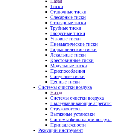
Назад
Тиски
Станочные тиски
Слесарные тиски
Столярные тиски
Трубные тиски
Глобусные тиски
Угловые тиски
Пневматические тиски
Гидравлические тиски
Лекальные тиски
Крестовинные тиски
Модульные тиски
Приспособления
Синусные тиски
Цепные тиски
Системы очистки воздуха
Назад
Системы очистки воздуха
Пылеулавливающие агрегаты
Стружкоотсосы
Вытяжные установки
Системы фильтрации воздуха
Принадлежности
Режущий инструмент