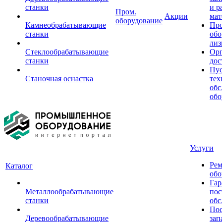
станки
и р
Пром.
Акции
мат
оборудование
Камнеобрабатывающие
Пр
станки
обо
лиз
Стеклообрабатывающие
Орг
станки
дос
Пус
Станочная оснастка
тех
обс
обо
Услуги
Рем
Каталог
обо
Гар
Металлообрабатывающие
пос
станки
обс
Пос
Деревообрабатывающие
зап