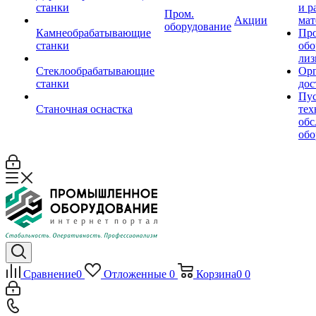
станки
и р
Пром.
Акции
мат
оборудование
Камнеобрабатывающие
Пр
станки
обо
лиз
Стеклообрабатывающие
Орг
станки
дос
Пус
Станочная оснастка
тех
обс
обо
Сравнение
0
Отложенные
0
Корзина
0
0