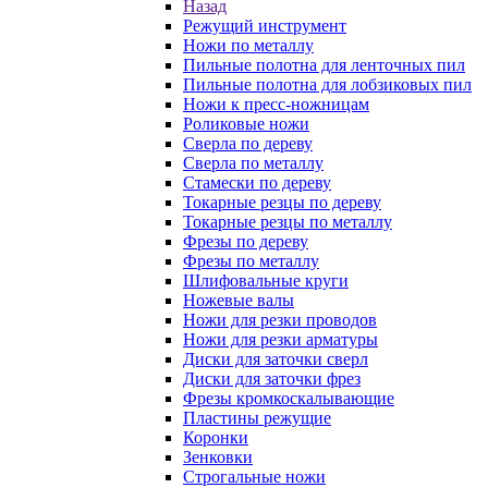
Назад
Режущий инструмент
Ножи по металлу
Пильные полотна для ленточных пил
Пильные полотна для лобзиковых пил
Ножи к пресс-ножницам
Роликовые ножи
Сверла по дереву
Сверла по металлу
Стамески по дереву
Токарные резцы по дереву
Токарные резцы по металлу
Фрезы по дереву
Фрезы по металлу
Шлифовальные круги
Ножевые валы
Ножи для резки проводов
Ножи для резки арматуры
Диски для заточки сверл
Диски для заточки фрез
Фрезы кромкоскалывающие
Пластины режущие
Коронки
Зенковки
Строгальные ножи