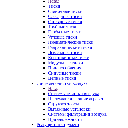
Назад
Тиски
Станочные тиски
Слесарные тиски
Столярные тиски
Трубные тиски
Глобусные тиски
Угловые тиски
Пневматические тиски
Гидравлические тиски
Лекальные тиски
Крестовинные тиски
Модульные тиски
Приспособления
Синусные тиски
Цепные тиски
Системы очистки воздуха
Назад
Системы очистки воздуха
Пылеулавливающие агрегаты
Стружкоотсосы
Вытяжные установки
Системы фильтрации воздуха
Принадлежности
Режущий инструмент