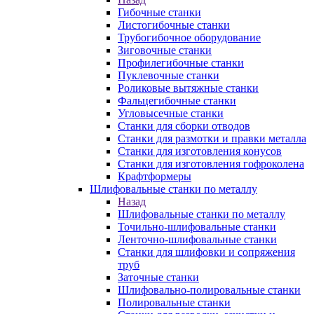
Гибочные станки
Листогибочные станки
Трубогибочное оборудование
Зиговочные станки
Профилегибочные станки
Пуклевочные станки
Роликовые вытяжные станки
Фальцегибочные станки
Угловысечные станки
Станки для сборки отводов
Станки для размотки и правки металла
Станки для изготовления конусов
Станки для изготовления гофроколена
Крафтформеры
Шлифовальные станки по металлу
Назад
Шлифовальные станки по металлу
Точильно-шлифовальные станки
Ленточно-шлифовальные станки
Станки для шлифовки и сопряжения
труб
Заточные станки
Шлифовально-полировальные станки
Полировальные станки