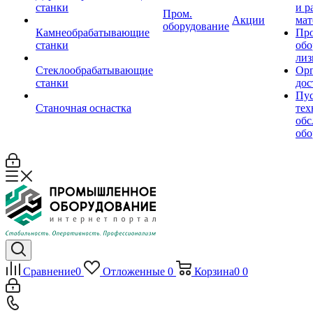
станки
и р
Пром.
Акции
мат
оборудование
Камнеобрабатывающие
Пр
станки
обо
лиз
Стеклообрабатывающие
Орг
станки
дос
Пус
Станочная оснастка
тех
обс
обо
Сравнение
0
Отложенные
0
Корзина
0
0