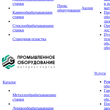
станки
и р
Пром.
Акции
мат
оборудование
Камнеобрабатывающие
Пр
станки
обо
лиз
Стеклообрабатывающие
Орг
станки
дос
Пус
Станочная оснастка
тех
обс
обо
Услуги
Рем
Каталог
обо
Гар
Металлообрабатывающие
пос
станки
обс
Пос
Деревообрабатывающие
зап