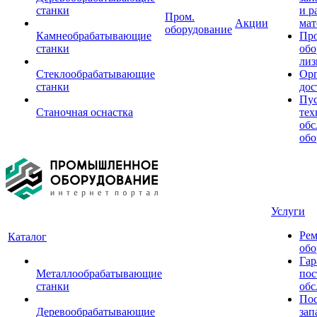
станки
и р
Пром.
Акции
мат
оборудование
Камнеобрабатывающие
Пр
станки
обо
лиз
Стеклообрабатывающие
Орг
станки
дос
Пус
Станочная оснастка
тех
обс
обо
Услуги
Рем
Каталог
обо
Гар
Металлообрабатывающие
пос
станки
обс
Пос
Деревообрабатывающие
зап