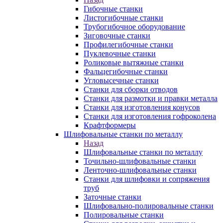
Гибочные станки
Листогибочные станки
Трубогибочное оборудование
Зиговочные станки
Профилегибочные станки
Пуклевочные станки
Роликовые вытяжные станки
Фальцегибочные станки
Угловысечные станки
Станки для сборки отводов
Станки для размотки и правки металла
Станки для изготовления конусов
Станки для изготовления гофроколена
Крафтформеры
Шлифовальные станки по металлу
Назад
Шлифовальные станки по металлу
Точильно-шлифовальные станки
Ленточно-шлифовальные станки
Станки для шлифовки и сопряжения
труб
Заточные станки
Шлифовально-полировальные станки
Полировальные станки