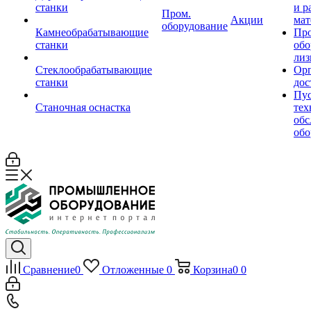
станки
и р
Пром.
Акции
мат
оборудование
Камнеобрабатывающие
Пр
станки
обо
лиз
Стеклообрабатывающие
Орг
станки
дос
Пус
Станочная оснастка
тех
обс
обо
Сравнение
0
Отложенные
0
Корзина
0
0