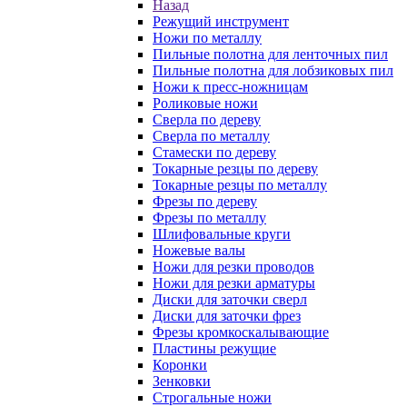
Назад
Режущий инструмент
Ножи по металлу
Пильные полотна для ленточных пил
Пильные полотна для лобзиковых пил
Ножи к пресс-ножницам
Роликовые ножи
Сверла по дереву
Сверла по металлу
Стамески по дереву
Токарные резцы по дереву
Токарные резцы по металлу
Фрезы по дереву
Фрезы по металлу
Шлифовальные круги
Ножевые валы
Ножи для резки проводов
Ножи для резки арматуры
Диски для заточки сверл
Диски для заточки фрез
Фрезы кромкоскалывающие
Пластины режущие
Коронки
Зенковки
Строгальные ножи