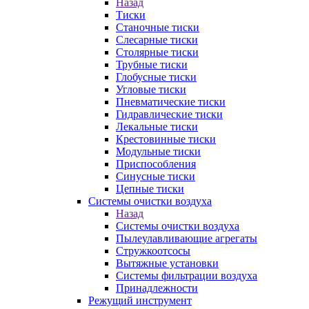
Назад
Тиски
Станочные тиски
Слесарные тиски
Столярные тиски
Трубные тиски
Глобусные тиски
Угловые тиски
Пневматические тиски
Гидравлические тиски
Лекальные тиски
Крестовинные тиски
Модульные тиски
Приспособления
Синусные тиски
Цепные тиски
Системы очистки воздуха
Назад
Системы очистки воздуха
Пылеулавливающие агрегаты
Стружкоотсосы
Вытяжные установки
Системы фильтрации воздуха
Принадлежности
Режущий инструмент