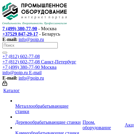
7 (499) 380-77-90
- Москва
+37529 847-29-17
- Беларусь
E-mail:
info@poip.ru
+7 (812) 602-77-08
+7 (812) 602-77-08
Санкт-Петербург
+7 (499) 380-77-90
Москва
info@poip.ru
E-mail
E-mail:
info@poip.ru
Каталог
Металлообрабатывающие
станки
Деревообрабатывающие станки
Пром.
Акц
оборудование
Камнеобрабатывающие станки