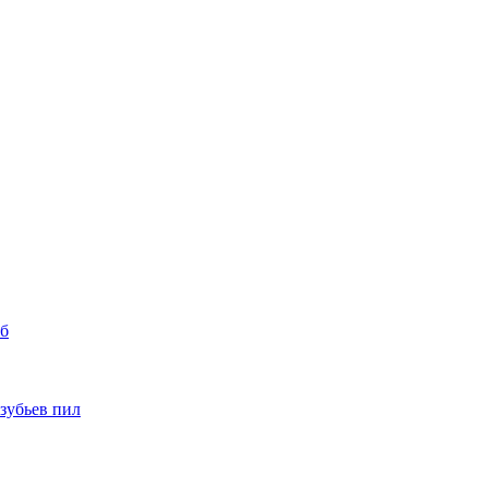
уб
 зубьев пил