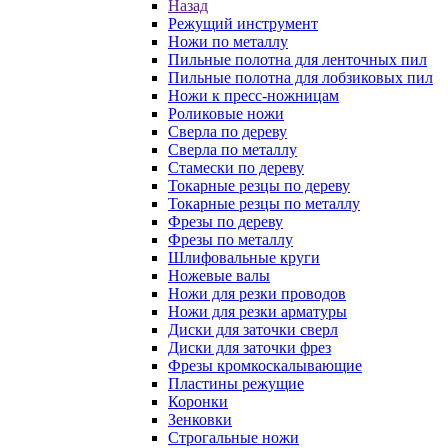
Назад
Режущий инструмент
Ножи по металлу
Пильные полотна для ленточных пил
Пильные полотна для лобзиковых пил
Ножи к пресс-ножницам
Роликовые ножи
Сверла по дереву
Сверла по металлу
Стамески по дереву
Токарные резцы по дереву
Токарные резцы по металлу
Фрезы по дереву
Фрезы по металлу
Шлифовальные круги
Ножевые валы
Ножи для резки проводов
Ножи для резки арматуры
Диски для заточки сверл
Диски для заточки фрез
Фрезы кромкоскалывающие
Пластины режущие
Коронки
Зенковки
Строгальные ножи