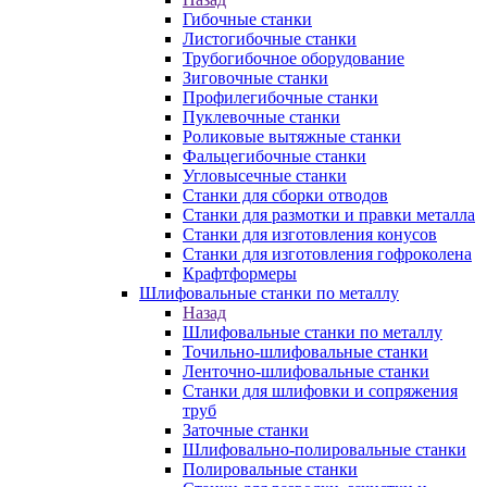
Гибочные станки
Листогибочные станки
Трубогибочное оборудование
Зиговочные станки
Профилегибочные станки
Пуклевочные станки
Роликовые вытяжные станки
Фальцегибочные станки
Угловысечные станки
Станки для сборки отводов
Станки для размотки и правки металла
Станки для изготовления конусов
Станки для изготовления гофроколена
Крафтформеры
Шлифовальные станки по металлу
Назад
Шлифовальные станки по металлу
Точильно-шлифовальные станки
Ленточно-шлифовальные станки
Станки для шлифовки и сопряжения
труб
Заточные станки
Шлифовально-полировальные станки
Полировальные станки