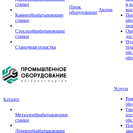
станки
и р
Пром.
Акции
мат
оборудование
Камнеобрабатывающие
Пр
станки
обо
лиз
Стеклообрабатывающие
Орг
станки
дос
Пус
Станочная оснастка
тех
обс
обо
Услуги
Рем
Каталог
обо
Гар
Металлообрабатывающие
пос
станки
обс
Пос
Деревообрабатывающие
зап