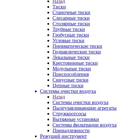
Назад
Тиски
Станочные тиски
Слесарные тиски
Столярные тиски
Трубные тиски
Глобусные тиски
Угловые тиски
Пневматические тиски
Гидравлические тиски
Лекальные тиски
Крестовинные тиски
Модульные тиски
Приспособления
Синусные тиски
Цепные тиски
Системы очистки воздуха
Назад
Системы очистки воздуха
Пылеулавливающие агрегаты
Стружкоотсосы
Вытяжные установки
Системы фильтрации воздуха
Принадлежности
Режущий инструмент