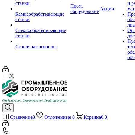
станки
и р
Пром.
Акции
мат
оборудование
Камнеобрабатывающие
Пр
станки
обо
лиз
Стеклообрабатывающие
Орг
станки
дос
Пус
Станочная оснастка
тех
обс
обо
Сравнение
0
Отложенные
0
Корзина
0
0