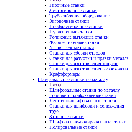
Гибочные станки
Листогибочные станки
Трубогибочное оборудование
Зиговочные станки
Профилегибочные станки
Пуклевочные станки
Роликовые вытяжные станки
Фальцегибочные станки
Угловысечные станки
Станки для сборки отводов
Станки для размотки и правки металла
Станки для изготовления конусов
Станки для изготовления гофроколена
Крафтформеры
Шлифовальные станки по металлу
Назад
Шлифовальные станки по металлу
Точильно-шлифовальные станки
Ленточно-шлифовальные станки
Станки для шлифовки и сопряжения
труб
Заточные станки
Шлифовально-полировальные станки
Полировальные станки