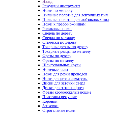
Назад
Режущий инструмент
Ножи по металлу
Пильные полотна для ленточных пил
Пильные полотна для лобзиковых пил
Ножи к пресс-ножницам
Роликовые ножи
Сверла по дереву
Сверла по металлу
Стамески по дереву
Токарные резцы по дереву
Токарные резцы по металлу
Фрезы по дереву
Фрезы по металлу
Шлифовальные круги
Ножевые валы
Ножи для резки проводов
Ножи для резки арматуры
Диски для заточки сверл
Диски для заточки фрез
Фрезы кромкоскалывающие
Пластины режущие
Коронки
Зенковки
Строгальные ножи