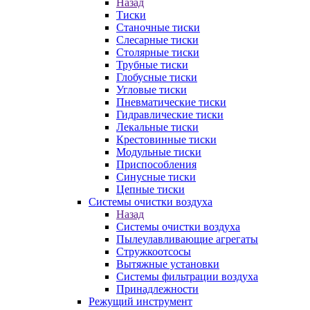
Назад
Тиски
Станочные тиски
Слесарные тиски
Столярные тиски
Трубные тиски
Глобусные тиски
Угловые тиски
Пневматические тиски
Гидравлические тиски
Лекальные тиски
Крестовинные тиски
Модульные тиски
Приспособления
Синусные тиски
Цепные тиски
Системы очистки воздуха
Назад
Системы очистки воздуха
Пылеулавливающие агрегаты
Стружкоотсосы
Вытяжные установки
Системы фильтрации воздуха
Принадлежности
Режущий инструмент