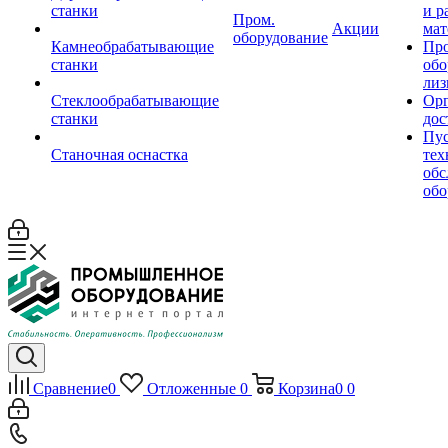
станки
и р
Пром.
Акции
мат
оборудование
Камнеобрабатывающие
Пр
станки
обо
лиз
Стеклообрабатывающие
Орг
станки
дос
Пус
Станочная оснастка
тех
обс
обо
Сравнение
0
Отложенные
0
Корзина
0
0