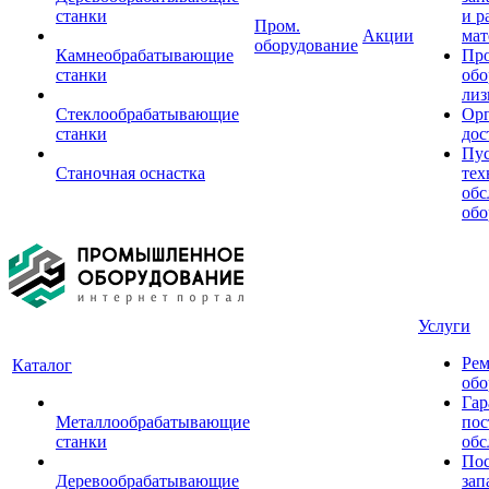
станки
и р
Пром.
Акции
мат
оборудование
Камнеобрабатывающие
Пр
станки
обо
лиз
Стеклообрабатывающие
Орг
станки
дос
Пус
Станочная оснастка
тех
обс
обо
Услуги
Рем
Каталог
обо
Гар
Металлообрабатывающие
пос
станки
обс
Пос
Деревообрабатывающие
зап