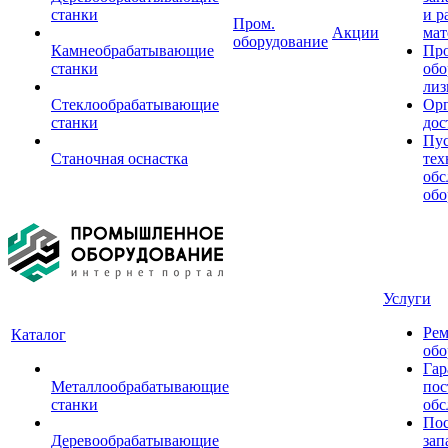
станки
и р
Пром.
Акции
мат
оборудование
Камнеобрабатывающие
Пр
станки
обо
лиз
Стеклообрабатывающие
Орг
станки
дос
Пус
Станочная оснастка
тех
обс
обо
Услуги
Рем
Каталог
обо
Гар
Металлообрабатывающие
пос
станки
обс
Пос
Деревообрабатывающие
зап