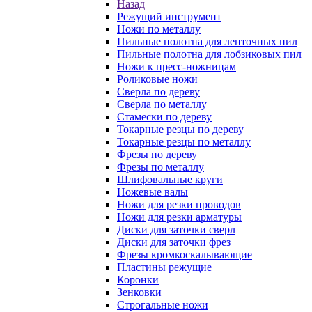
Назад
Режущий инструмент
Ножи по металлу
Пильные полотна для ленточных пил
Пильные полотна для лобзиковых пил
Ножи к пресс-ножницам
Роликовые ножи
Сверла по дереву
Сверла по металлу
Стамески по дереву
Токарные резцы по дереву
Токарные резцы по металлу
Фрезы по дереву
Фрезы по металлу
Шлифовальные круги
Ножевые валы
Ножи для резки проводов
Ножи для резки арматуры
Диски для заточки сверл
Диски для заточки фрез
Фрезы кромкоскалывающие
Пластины режущие
Коронки
Зенковки
Строгальные ножи