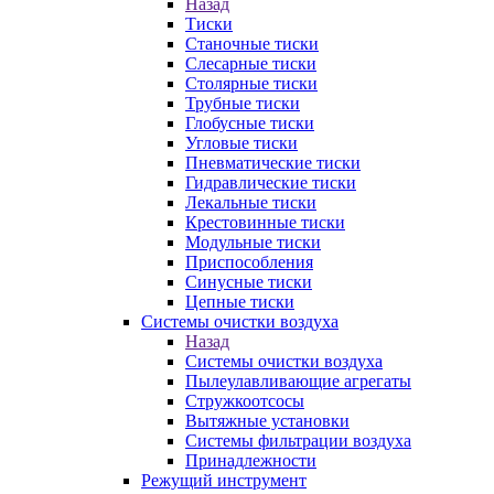
Назад
Тиски
Станочные тиски
Слесарные тиски
Столярные тиски
Трубные тиски
Глобусные тиски
Угловые тиски
Пневматические тиски
Гидравлические тиски
Лекальные тиски
Крестовинные тиски
Модульные тиски
Приспособления
Синусные тиски
Цепные тиски
Системы очистки воздуха
Назад
Системы очистки воздуха
Пылеулавливающие агрегаты
Стружкоотсосы
Вытяжные установки
Системы фильтрации воздуха
Принадлежности
Режущий инструмент