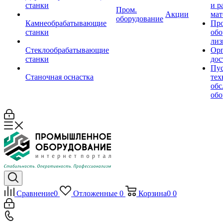
станки
и р
Пром.
Акции
мат
оборудование
Камнеобрабатывающие
Пр
станки
обо
лиз
Стеклообрабатывающие
Орг
станки
дос
Пус
Станочная оснастка
тех
обс
обо
Сравнение
0
Отложенные
0
Корзина
0
0