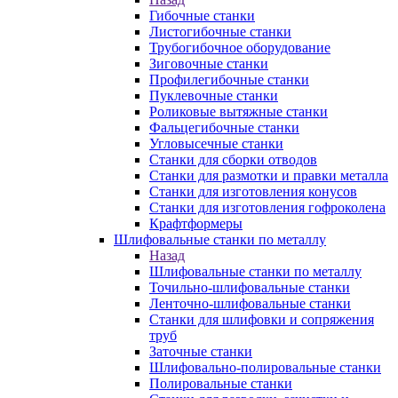
Гибочные станки
Листогибочные станки
Трубогибочное оборудование
Зиговочные станки
Профилегибочные станки
Пуклевочные станки
Роликовые вытяжные станки
Фальцегибочные станки
Угловысечные станки
Станки для сборки отводов
Станки для размотки и правки металла
Станки для изготовления конусов
Станки для изготовления гофроколена
Крафтформеры
Шлифовальные станки по металлу
Назад
Шлифовальные станки по металлу
Точильно-шлифовальные станки
Ленточно-шлифовальные станки
Станки для шлифовки и сопряжения
труб
Заточные станки
Шлифовально-полировальные станки
Полировальные станки