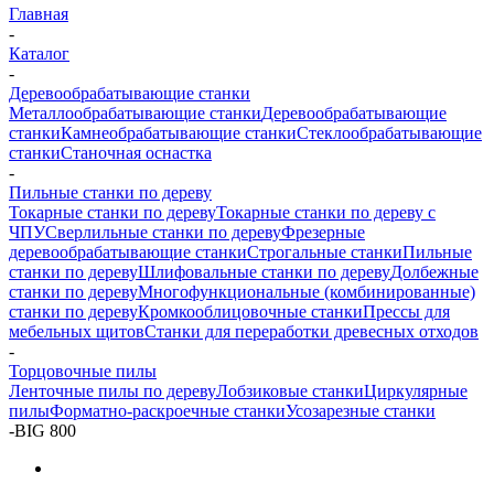
Главная
-
Каталог
-
Деревообрабатывающие станки
Металлообрабатывающие станки
Деревообрабатывающие
станки
Камнеобрабатывающие станки
Стеклообрабатывающие
станки
Станочная оснастка
-
Пильные станки по дереву
Токарные станки по дереву
Токарные станки по дереву с
ЧПУ
Сверлильные станки по дереву
Фрезерные
деревообрабатывающие станки
Строгальные станки
Пильные
станки по дереву
Шлифовальные станки по дереву
Долбежные
станки по дереву
Многофункциональные (комбинированные)
станки по дереву
Кромкооблицовочные станки
Прессы для
мебельных щитов
Станки для переработки древесных отходов
-
Торцовочные пилы
Ленточные пилы по дереву
Лобзиковые станки
Циркулярные
пилы
Форматно-раскроечные станки
Усозарезные станки
-
BIG 800