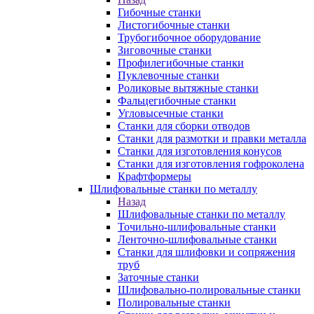
Гибочные станки
Листогибочные станки
Трубогибочное оборудование
Зиговочные станки
Профилегибочные станки
Пуклевочные станки
Роликовые вытяжные станки
Фальцегибочные станки
Угловысечные станки
Станки для сборки отводов
Станки для размотки и правки металла
Станки для изготовления конусов
Станки для изготовления гофроколена
Крафтформеры
Шлифовальные станки по металлу
Назад
Шлифовальные станки по металлу
Точильно-шлифовальные станки
Ленточно-шлифовальные станки
Станки для шлифовки и сопряжения
труб
Заточные станки
Шлифовально-полировальные станки
Полировальные станки