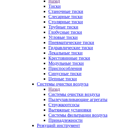
Назад
Тиски
Станочные тиски
Слесарные тиски
Столярные тиски
Трубные тиски
Глобусные тиски
Угловые тиски
Пневматические тиски
Гидравлические тиски
Лекальные тиски
Крестовинные тиски
Модульные тиски
Приспособления
Синусные тиски
Цепные тиски
Системы очистки воздуха
Назад
Системы очистки воздуха
Пылеулавливающие агрегаты
Стружкоотсосы
Вытяжные установки
Системы фильтрации воздуха
Принадлежности
Режущий инструмент