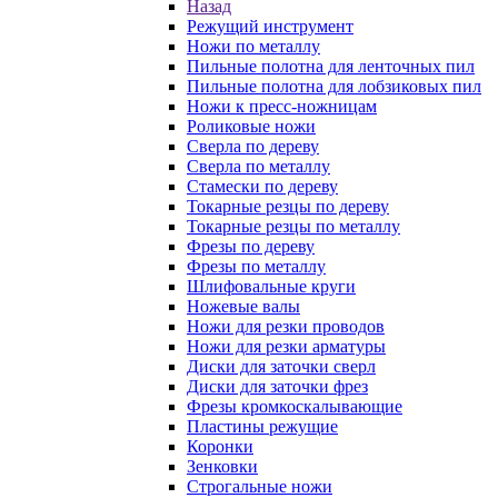
Назад
Режущий инструмент
Ножи по металлу
Пильные полотна для ленточных пил
Пильные полотна для лобзиковых пил
Ножи к пресс-ножницам
Роликовые ножи
Сверла по дереву
Сверла по металлу
Стамески по дереву
Токарные резцы по дереву
Токарные резцы по металлу
Фрезы по дереву
Фрезы по металлу
Шлифовальные круги
Ножевые валы
Ножи для резки проводов
Ножи для резки арматуры
Диски для заточки сверл
Диски для заточки фрез
Фрезы кромкоскалывающие
Пластины режущие
Коронки
Зенковки
Строгальные ножи