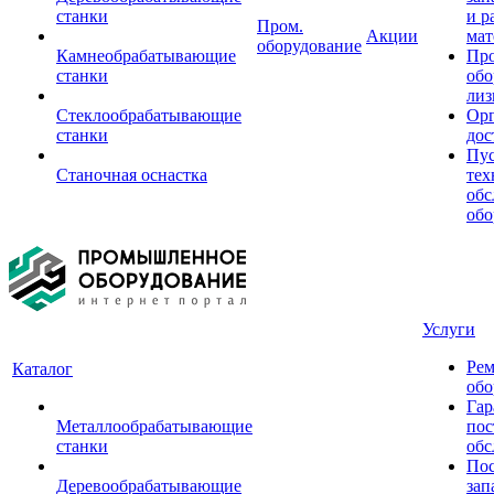
станки
и р
Пром.
Акции
мат
оборудование
Камнеобрабатывающие
Пр
станки
обо
лиз
Стеклообрабатывающие
Орг
станки
дос
Пус
Станочная оснастка
тех
обс
обо
Услуги
Рем
Каталог
обо
Гар
Металлообрабатывающие
пос
станки
обс
Пос
Деревообрабатывающие
зап