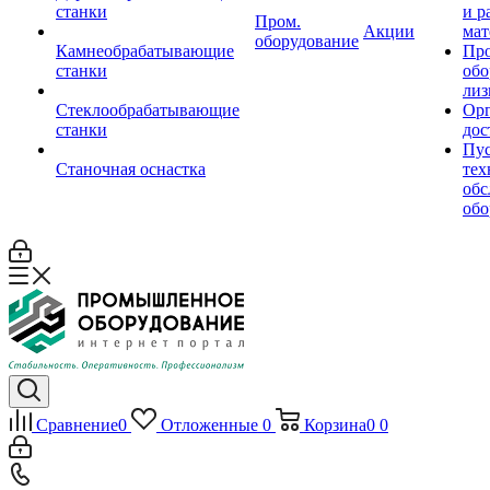
станки
и р
Пром.
Акции
мат
оборудование
Камнеобрабатывающие
Пр
станки
обо
лиз
Стеклообрабатывающие
Орг
станки
дос
Пус
Станочная оснастка
тех
обс
обо
Сравнение
0
Отложенные
0
Корзина
0
0