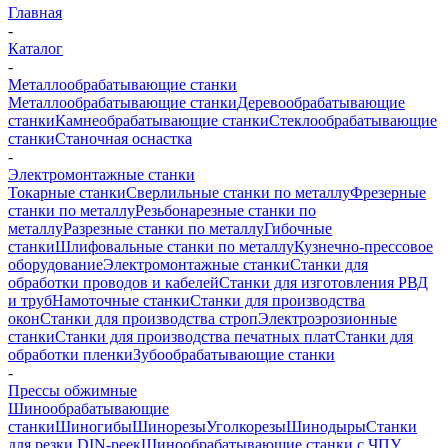
Главная
-
Каталог
-
Металлообрабатывающие станки
Металлообрабатывающие станки
Деревообрабатывающие
станки
Камнеобрабатывающие станки
Стеклообрабатывающие
станки
Станочная оснастка
-
Электромонтажные станки
Токарные станки
Сверлильные станки по металлу
Фрезерные
станки по металлу
Резьбонарезные станки по
металлу
Разрезные станки по металлу
Гибочные
станки
Шлифовальные станки по металлу
Кузнечно-прессовое
оборудование
Электромонтажные станки
Станки для
обработки проводов и кабелей
Станки для изготовления РВД
и труб
Намоточные станки
Станки для производства
окон
Станки для производства строп
Электроэрозионные
станки
Станки для производства печатных плат
Станки для
обработки пленки
Зубообрабатывающие станки
-
Прессы обжимные
Шинообрабатывающие
станки
Шиногибы
Шинорезы
Уголкорезы
Шинодыры
Станки
для резки DIN-реек
Шинообрабатывающие станки с ЧПУ