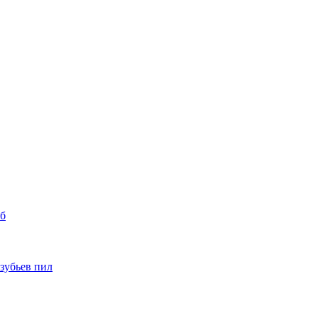
уб
 зубьев пил