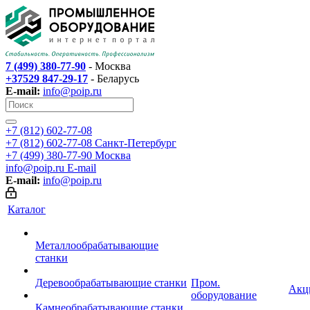
7 (499) 380-77-90
- Москва
+37529 847-29-17
- Беларусь
E-mail:
info@poip.ru
+7 (812) 602-77-08
+7 (812) 602-77-08
Санкт-Петербург
+7 (499) 380-77-90
Москва
info@poip.ru
E-mail
E-mail:
info@poip.ru
Каталог
Металлообрабатывающие
станки
Деревообрабатывающие станки
Пром.
Акц
оборудование
Камнеобрабатывающие станки