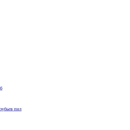
уб
 зубьев пил