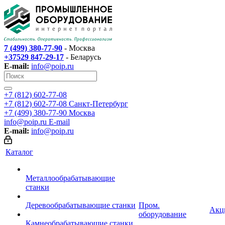
7 (499) 380-77-90
- Москва
+37529 847-29-17
- Беларусь
E-mail:
info@poip.ru
+7 (812) 602-77-08
+7 (812) 602-77-08
Санкт-Петербург
+7 (499) 380-77-90
Москва
info@poip.ru
E-mail
E-mail:
info@poip.ru
Каталог
Металлообрабатывающие
станки
Деревообрабатывающие станки
Пром.
Акц
оборудование
Камнеобрабатывающие станки