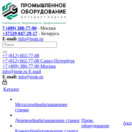
7 (499) 380-77-90
- Москва
+37529 847-29-17
- Беларусь
E-mail:
info@poip.ru
+7 (812) 602-77-08
+7 (812) 602-77-08
Санкт-Петербург
+7 (499) 380-77-90
Москва
info@poip.ru
E-mail
E-mail:
info@poip.ru
Каталог
Металлообрабатывающие
станки
Деревообрабатывающие станки
Пром.
Акц
оборудование
Камнеобрабатывающие станки