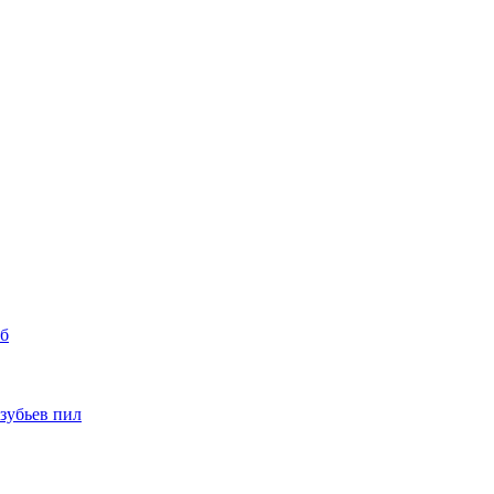
уб
 зубьев пил