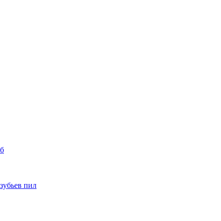
уб
 зубьев пил