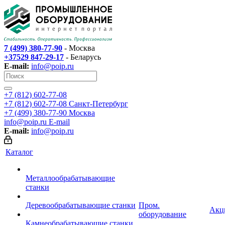
7 (499) 380-77-90
- Москва
+37529 847-29-17
- Беларусь
E-mail:
info@poip.ru
+7 (812) 602-77-08
+7 (812) 602-77-08
Санкт-Петербург
+7 (499) 380-77-90
Москва
info@poip.ru
E-mail
E-mail:
info@poip.ru
Каталог
Металлообрабатывающие
станки
Деревообрабатывающие станки
Пром.
Акц
оборудование
Камнеобрабатывающие станки