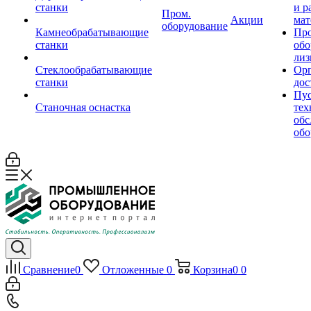
станки
и р
Пром.
Акции
мат
оборудование
Камнеобрабатывающие
Пр
станки
обо
лиз
Стеклообрабатывающие
Орг
станки
дос
Пус
Станочная оснастка
тех
обс
обо
Сравнение
0
Отложенные
0
Корзина
0
0