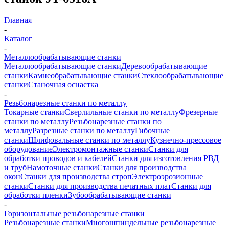
Главная
-
Каталог
-
Металлообрабатывающие станки
Металлообрабатывающие станки
Деревообрабатывающие
станки
Камнеобрабатывающие станки
Стеклообрабатывающие
станки
Станочная оснастка
-
Резьбонарезные станки по металлу
Токарные станки
Сверлильные станки по металлу
Фрезерные
станки по металлу
Резьбонарезные станки по
металлу
Разрезные станки по металлу
Гибочные
станки
Шлифовальные станки по металлу
Кузнечно-прессовое
оборудование
Электромонтажные станки
Станки для
обработки проводов и кабелей
Станки для изготовления РВД
и труб
Намоточные станки
Станки для производства
окон
Станки для производства строп
Электроэрозионные
станки
Станки для производства печатных плат
Станки для
обработки пленки
Зубообрабатывающие станки
-
Горизонтальные резьбонарезные станки
Резьбонарезные станки
Многошпиндельные резьбонарезные