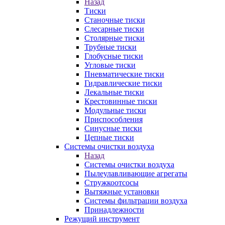
Назад
Тиски
Станочные тиски
Слесарные тиски
Столярные тиски
Трубные тиски
Глобусные тиски
Угловые тиски
Пневматические тиски
Гидравлические тиски
Лекальные тиски
Крестовинные тиски
Модульные тиски
Приспособления
Синусные тиски
Цепные тиски
Системы очистки воздуха
Назад
Системы очистки воздуха
Пылеулавливающие агрегаты
Стружкоотсосы
Вытяжные установки
Системы фильтрации воздуха
Принадлежности
Режущий инструмент