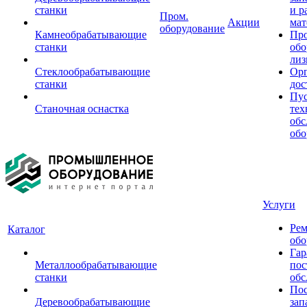
станки
и р
Пром.
Акции
мат
оборудование
Камнеобрабатывающие
Пр
станки
обо
лиз
Стеклообрабатывающие
Орг
станки
дос
Пус
Станочная оснастка
тех
обс
обо
Услуги
Рем
Каталог
обо
Гар
Металлообрабатывающие
пос
станки
обс
Пос
Деревообрабатывающие
зап