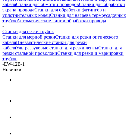
кабеля
Станки для обмотки проводов
Станки для обработки
экрана провода
Станки для обработки фитингов и
уплотнительных колец
Станки для нагрева термоусадочных
трубок
Автоматические линии обработки провода
-
Станки для резки трубок
Станки для мерной резки
Станки для резки оптического
кабеля
Пневматические станки для резки
кабеля
Ультразвуковые станки для резки ленты
Станки для
резки стальной проволоки
Станки для резки и маркировки
трубок
-
EW-12B-1
Новинки