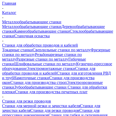
Главная
-
Каталог
-
Металлообрабатывающие станки
Металлообрабатывающие станки
Деревообрабатывающие
станки
Камнеобрабатывающие станки
Стеклообрабатывающие
станки
Станочная оснастка
-
Станки для обработки проводов и кабелей
Токарные станки
Сверлильные станки по металлу
Фрезерные
станки по металлу
Резьбонарезные станки по
металлу
Разрезные станки по металлу
Гибочные
станки
Шлифовальные станки по металлу
Кузнечно-прессовое
оборудование
Электромонтажные станки
Станки для
обработки проводов и кабелей
Станки для изготовления РВД
и труб
Намоточные станки
Станки для производства
окон
Станки для производства строп
Электроэрозионные
станки
Зубообрабатывающие станки
Станки для обработки
пленки
Станки для производства печатных плат
-
Станки для резки проводов
Станки для мерной резки и зачистки кабеля
Станки для
зачистки кабеля
Станки для резки проводов
Станки для
опрессовки наконечников
Станки для гибки и скручивания