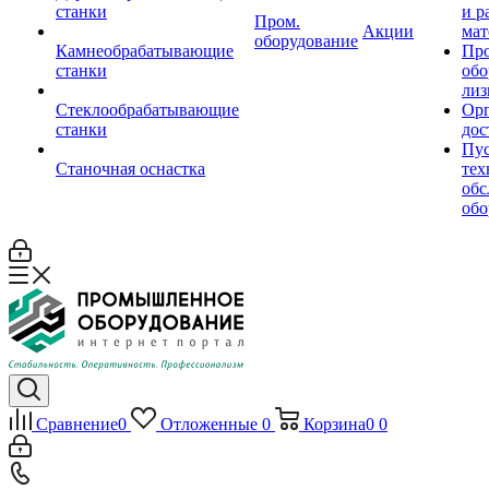
станки
и р
Пром.
Акции
мат
оборудование
Камнеобрабатывающие
Пр
станки
обо
лиз
Стеклообрабатывающие
Орг
станки
дос
Пус
Станочная оснастка
тех
обс
обо
Сравнение
0
Отложенные
0
Корзина
0
0