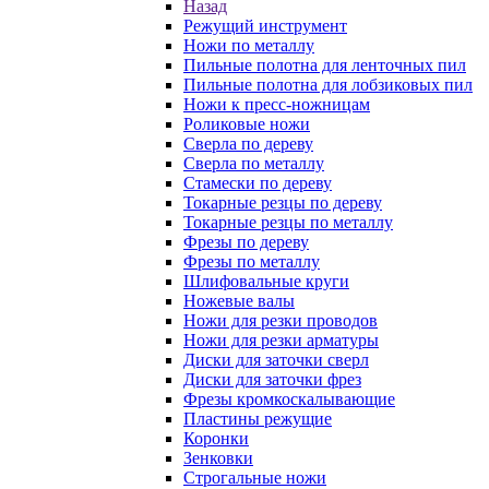
Назад
Режущий инструмент
Ножи по металлу
Пильные полотна для ленточных пил
Пильные полотна для лобзиковых пил
Ножи к пресс-ножницам
Роликовые ножи
Сверла по дереву
Сверла по металлу
Стамески по дереву
Токарные резцы по дереву
Токарные резцы по металлу
Фрезы по дереву
Фрезы по металлу
Шлифовальные круги
Ножевые валы
Ножи для резки проводов
Ножи для резки арматуры
Диски для заточки сверл
Диски для заточки фрез
Фрезы кромкоскалывающие
Пластины режущие
Коронки
Зенковки
Строгальные ножи