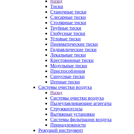
Назад
Тиски
Станочные тиски
Слесарные тиски
Столярные тиски
Трубные тиски
Глобусные тиски
Угловые тиски
Пневматические тиски
Гидравлические тиски
Лекальные тиски
Крестовинные тиски
Модульные тиски
Приспособления
Синусные тиски
Цепные тиски
Системы очистки воздуха
Назад
Системы очистки воздуха
Пылеулавливающие агрегаты
Стружкоотсосы
Вытяжные установки
Системы фильтрации воздуха
Принадлежности
Режущий инструмент