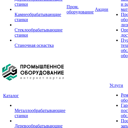
станки
и р
Пром.
Акции
мат
оборудование
Камнеобрабатывающие
Пр
станки
обо
лиз
Стеклообрабатывающие
Орг
станки
дос
Пус
Станочная оснастка
тех
обс
обо
Услуги
Рем
Каталог
обо
Гар
Металлообрабатывающие
пос
станки
обс
Пос
Деревообрабатывающие
зап