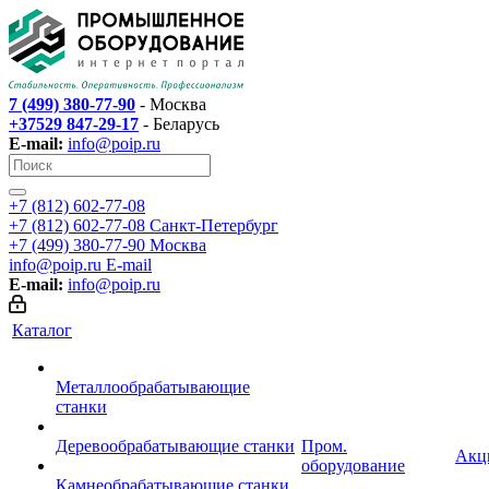
7 (499) 380-77-90
- Москва
+37529 847-29-17
- Беларусь
E-mail:
info@poip.ru
+7 (812) 602-77-08
+7 (812) 602-77-08
Санкт-Петербург
+7 (499) 380-77-90
Москва
info@poip.ru
E-mail
E-mail:
info@poip.ru
Каталог
Металлообрабатывающие
станки
Деревообрабатывающие станки
Пром.
Акц
оборудование
Камнеобрабатывающие станки