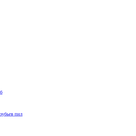
уб
 зубьев пил