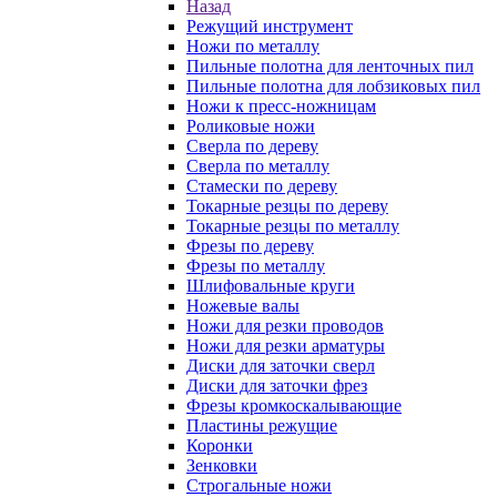
Назад
Режущий инструмент
Ножи по металлу
Пильные полотна для ленточных пил
Пильные полотна для лобзиковых пил
Ножи к пресс-ножницам
Роликовые ножи
Сверла по дереву
Сверла по металлу
Стамески по дереву
Токарные резцы по дереву
Токарные резцы по металлу
Фрезы по дереву
Фрезы по металлу
Шлифовальные круги
Ножевые валы
Ножи для резки проводов
Ножи для резки арматуры
Диски для заточки сверл
Диски для заточки фрез
Фрезы кромкоскалывающие
Пластины режущие
Коронки
Зенковки
Строгальные ножи