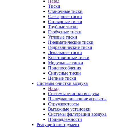
Назад
Тиски
Станочные тиски
Слесарные тиски
Столярные тиски
Трубные тиски
Глобусные тиски
Угловые тиски
Пневматические тиски
Гидравлические тиски
Лекальные тиски
Крестовинные тиски
Модульные тиски
Приспособления
Синусные тиски
Цепные тиски
Системы очистки воздуха
Назад
Системы очистки воздуха
Пылеулавливающие агрегаты
Стружкоотсосы
Вытяжные установки
Системы фильтрации воздуха
Принадлежности
Режущий инструмент