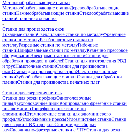
Металлообрабатывающие станки
Металлообрабатывающие станки
Деревообрабатывающие
станки
Камнеобрабатывающие станки
Стеклообрабатывающие
станки
Станочная оснастка
-
Станки для производства окон
Токарные станки
Сверлильные станки по металлу
Фрезерные
станки по металлу
Резьбонарезные станки по
металлу
Разрезные станки по металлу
Гибочные
станки
Шлифовальные станки по металлу
Кузнечно-прессовое
оборудование
Электромонтажные станки
Станки для
обработки проводов и кабелей
Станки для изготовления РВД
и труб
Намоточные станки
Станки для производства
окон
Станки для производства строп
Электроэрозионные
станки
Зубообрабатывающие станки
Станки для обработки
пленки
Станки для производства печатных плат
-
Станки для сверления петель
Станки для резки профиля
Одноголовочные
пилы
Двухголовочные пилы
Копировально-фрезерные станки
по алюминию
Торцефрезерные станки по
алюминию
Штамповочные станки для алюминиевого
профиля
Углообжимные прессы
Углозачистные станки
Станки
для сварки ПВХ-профиля
Станции для сборки
рам
Сверлильно-фрезерные станки с ЧПУ
Станки для резки