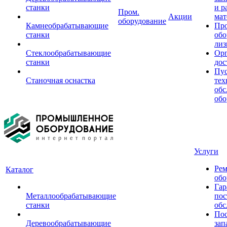
станки
и р
Пром.
Акции
мат
оборудование
Камнеобрабатывающие
Пр
станки
обо
лиз
Стеклообрабатывающие
Орг
станки
дос
Пус
Станочная оснастка
тех
обс
обо
Услуги
Рем
Каталог
обо
Гар
Металлообрабатывающие
пос
станки
обс
Пос
Деревообрабатывающие
зап