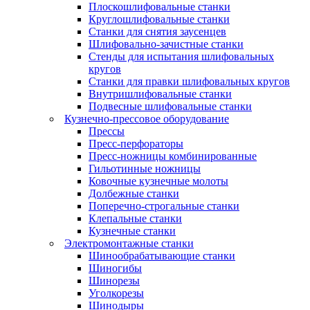
Плоскошлифовальные станки
Круглошлифовальные станки
Станки для снятия заусенцев
Шлифовально-зачистные станки
Стенды для испытания шлифовальных
кругов
Станки для правки шлифовальных кругов
Внутришлифовальные станки
Подвесные шлифовальные станки
Кузнечно-прессовое оборудование
Прессы
Пресс-перфораторы
Пресс-ножницы комбинированные
Гильотинные ножницы
Ковочные кузнечные молоты
Долбежные станки
Поперечно-строгальные станки
Клепальные станки
Кузнечные станки
Электромонтажные станки
Шинообрабатывающие станки
Шиногибы
Шинорезы
Уголкорезы
Шинодыры