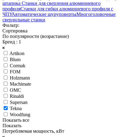
штапика
Станки для сверления алюминиевого
профиля
Станки для гибки алюминиевого профиля с
ЧПУ
Автоматические шуруповерты
Многоголовочные
сверлильные станки
Фильтр:
Сортировка
По популярности (возрастание)
Бренд
: 1
Artikon
Blum
Cormak
FOM
Holzmann
Machimate
OMC
Rinaldi
Supersan
Tekna
Woodfung
Показать все
Показать
Потребляемая мощность, кВт