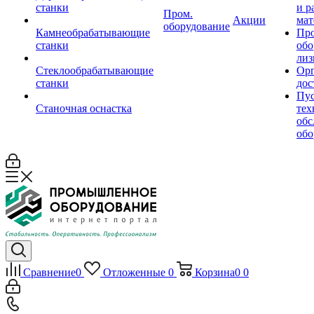
станки
и р
Пром.
Акции
мат
оборудование
Камнеобрабатывающие
Пр
станки
обо
лиз
Стеклообрабатывающие
Орг
станки
дос
Пус
Станочная оснастка
тех
обс
обо
Сравнение
0
Отложенные
0
Корзина
0
0