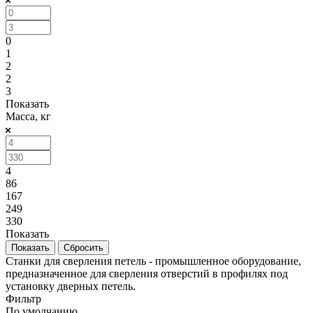
0
1
2
2
3
Показать
Масса, кг
4
86
167
249
330
Показать
Сбросить
Cтанки для сверления петель - промышленное оборудование,
предназначенное для сверления отверстий в профилях под
установку дверных петель.
Фильтр
По умолчанию