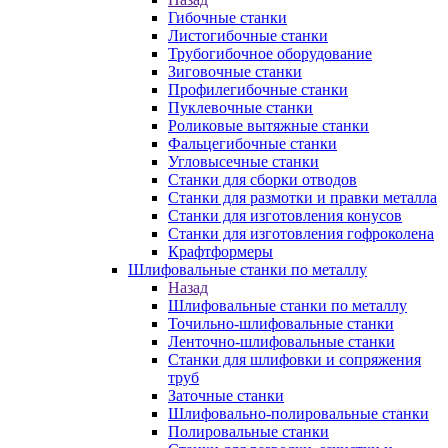
Гибочные станки
Листогибочные станки
Трубогибочное оборудование
Зиговочные станки
Профилегибочные станки
Пуклевочные станки
Роликовые вытяжные станки
Фальцегибочные станки
Угловысечные станки
Станки для сборки отводов
Станки для размотки и правки металла
Станки для изготовления конусов
Станки для изготовления гофроколена
Крафтформеры
Шлифовальные станки по металлу
Назад
Шлифовальные станки по металлу
Точильно-шлифовальные станки
Ленточно-шлифовальные станки
Станки для шлифовки и сопряжения
труб
Заточные станки
Шлифовально-полировальные станки
Полировальные станки