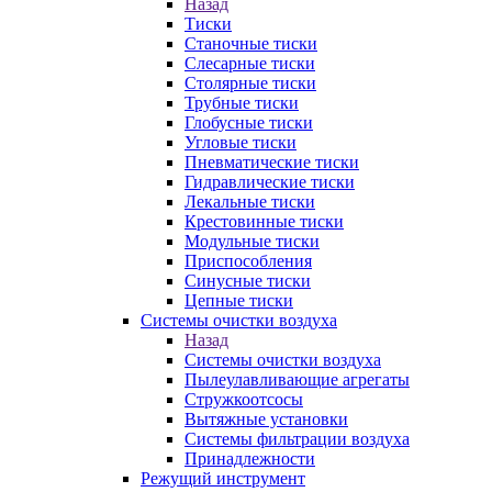
Назад
Тиски
Станочные тиски
Слесарные тиски
Столярные тиски
Трубные тиски
Глобусные тиски
Угловые тиски
Пневматические тиски
Гидравлические тиски
Лекальные тиски
Крестовинные тиски
Модульные тиски
Приспособления
Синусные тиски
Цепные тиски
Системы очистки воздуха
Назад
Системы очистки воздуха
Пылеулавливающие агрегаты
Стружкоотсосы
Вытяжные установки
Системы фильтрации воздуха
Принадлежности
Режущий инструмент