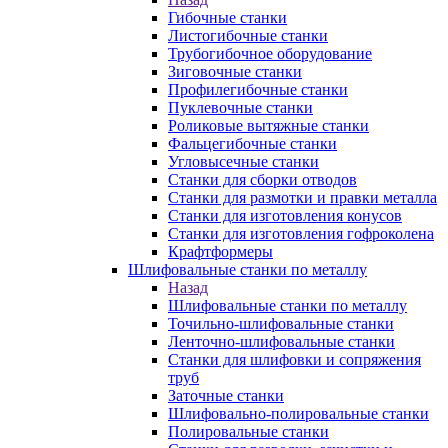
Гибочные станки
Листогибочные станки
Трубогибочное оборудование
Зиговочные станки
Профилегибочные станки
Пуклевочные станки
Роликовые вытяжные станки
Фальцегибочные станки
Угловысечные станки
Станки для сборки отводов
Станки для размотки и правки металла
Станки для изготовления конусов
Станки для изготовления гофроколена
Крафтформеры
Шлифовальные станки по металлу
Назад
Шлифовальные станки по металлу
Точильно-шлифовальные станки
Ленточно-шлифовальные станки
Станки для шлифовки и сопряжения
труб
Заточные станки
Шлифовально-полировальные станки
Полировальные станки