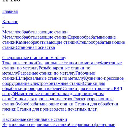
Главная
-
Каталог
-
Металлообрабатывающие станки
Металлообрабатывающие станки
Деревообрабатывающие
станки
Камнеобрабатывающие станки
Стеклообрабатывающие
станки
Станочная оснастка
-
Сверлильные станки по металлу
Токарные станки
Сверлильные станки по металлу
Фрезерные
станки по металлу
Резьбонарезные станки по
металлу
Разрезные станки по металлу
Гибочные
станки
Шлифовальные станки по металлу
Кузнечно-прессовое
оборудование
Электромонтажные станки
Станки для
обработки проводов и кабелей
Станки для изготовления РВД
и труб
Намоточные станки
Станки для производства
окон
Станки для производства строп
Электроэрозионные
станки
Зубообрабатывающие станки
Станки для обработки
пленки
Станки для производства печатных плат
-
Настольные сверлильные станки
Вертикально-сверлильные станки
Сверлильно-фрезерные