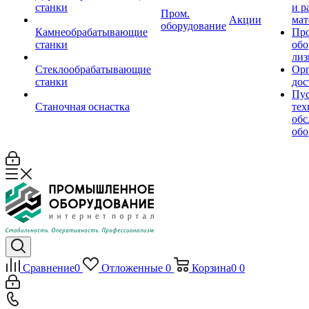
станки
и р
Пром.
Акции
мат
оборудование
Камнеобрабатывающие
Пр
станки
обо
лиз
Стеклообрабатывающие
Орг
станки
дос
Пус
Станочная оснастка
тех
обс
обо
Сравнение
0
Отложенные
0
Корзина
0
0