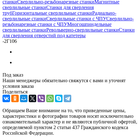
станки
Сверлильно-резьбонарезные станки
Магнитные
сверлильные станки
Станки для сверления
труб
Горизонтальные сверлильные станки
Радиально-
сверлильные станки
Сверлильные станки с ЧПУ
Сверлильно-
резьбонарезные станки с ЧПУ
Многошпиндельные
сверлильные станки
Револьверно-сверлильные станки
Станки
для сверления отверстий под катетеры
-
2Г106
Под заказ
Наши менеджеры обязательно свяжутся с вами и уточнят
условия заказа
Поделиться
Обращаем Ваше внимание на то, что приведенные цены,
характеристики и фотографии товаров носят исключительно
ознакомительный характер и не являются публичной офертой,
определяемой пунктом 2 статьи 437 Гражданского кодекса
Российской Федерации.