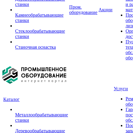
станки
и р
Пром.
Акции
мат
оборудование
Камнеобрабатывающие
Пр
станки
обо
лиз
Стеклообрабатывающие
Орг
станки
дос
Пус
Станочная оснастка
тех
обс
обо
Услуги
Рем
Каталог
обо
Гар
Металлообрабатывающие
пос
станки
обс
Пос
Деревообрабатывающие
зап