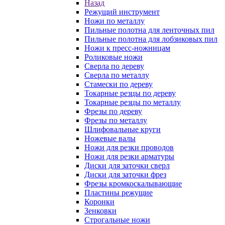
Назад
Режущий инструмент
Ножи по металлу
Пильные полотна для ленточных пил
Пильные полотна для лобзиковых пил
Ножи к пресс-ножницам
Роликовые ножи
Сверла по дереву
Сверла по металлу
Стамески по дереву
Токарные резцы по дереву
Токарные резцы по металлу
Фрезы по дереву
Фрезы по металлу
Шлифовальные круги
Ножевые валы
Ножи для резки проводов
Ножи для резки арматуры
Диски для заточки сверл
Диски для заточки фрез
Фрезы кромкоскалывающие
Пластины режущие
Коронки
Зенковки
Строгальные ножи