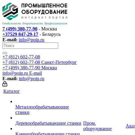
7 (499) 380-77-90
- Москва
+37529 847-29-17
- Беларусь
E-mail:
info@poip.ru
+7 (812) 602-77-08
+7 (812) 602-77-08
Санкт-Петербург
+7 (499) 380-77-90
Москва
info@poip.ru
E-mail
E-mail:
info@poip.ru
Каталог
Металлообрабатывающие
станки
Деревообрабатывающие станки
Пром.
Акц
оборудование
Камнеобрабатывающие станки