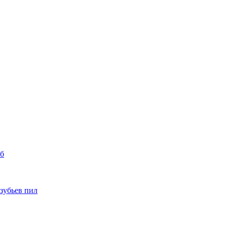
уб
 зубьев пил