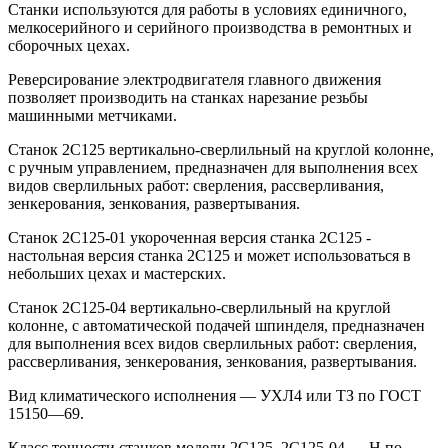
Станки используются для работы в условиях единичного,
мелкосерийного и серийного производства в ремонтных и
сборочных цехах.
Реверсирование электродвигателя главного движения
позволяет производить на станках нарезание резьбы
машинными метчиками.
Станок 2С125 вертикально-сверлильный на круглой колонне,
с ручным управлением, предназначен для выполнения всех
видов сверлильных работ: сверления, рассверливания,
зенкерования, зенкования, развертывания.
Станок 2С125-01 укороченная версия станка 2С125 -
настольная версия станка 2С125 и может использоваться в
небольших цехах и мастерских.
Станок 2С125-04 вертикально-сверлильный на круглой
колонне, с автоматической подачей шпинделя, предназначен
для выполнения всех видов сверлильных работ: сверления,
рассверливания, зенкерования, зенкования, развертывания.
Вид климатического исполнения — УХЛ4 или ТЗ по ГОСТ
15150—69.
Класс точности станков модели 2С125, 2С125-04 — Н по