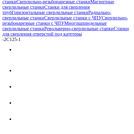
станки
Сверлильно-резьбонарезные станки
Магнитные
сверлильные станки
Станки для сверления
труб
Горизонтальные сверлильные станки
Радиально-
сверлильные станки
Сверлильные станки с ЧПУ
Сверлильно-
резьбонарезные станки с ЧПУ
Многошпиндельные
сверлильные станки
Револьверно-сверлильные станки
Станки
для сверления отверстий под катетеры
-
2С125-1