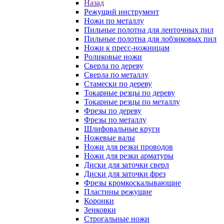
Назад
Режущий инструмент
Ножи по металлу
Пильные полотна для ленточных пил
Пильные полотна для лобзиковых пил
Ножи к пресс-ножницам
Роликовые ножи
Сверла по дереву
Сверла по металлу
Стамески по дереву
Токарные резцы по дереву
Токарные резцы по металлу
Фрезы по дереву
Фрезы по металлу
Шлифовальные круги
Ножевые валы
Ножи для резки проводов
Ножи для резки арматуры
Диски для заточки сверл
Диски для заточки фрез
Фрезы кромкоскалывающие
Пластины режущие
Коронки
Зенковки
Строгальные ножи