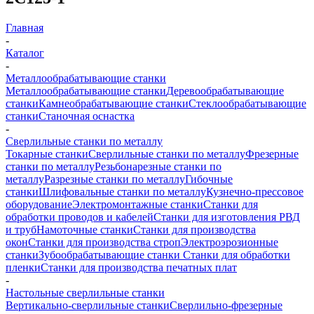
Главная
-
Каталог
-
Металлообрабатывающие станки
Металлообрабатывающие станки
Деревообрабатывающие
станки
Камнеобрабатывающие станки
Стеклообрабатывающие
станки
Станочная оснастка
-
Сверлильные станки по металлу
Токарные станки
Сверлильные станки по металлу
Фрезерные
станки по металлу
Резьбонарезные станки по
металлу
Разрезные станки по металлу
Гибочные
станки
Шлифовальные станки по металлу
Кузнечно-прессовое
оборудование
Электромонтажные станки
Станки для
обработки проводов и кабелей
Станки для изготовления РВД
и труб
Намоточные станки
Станки для производства
окон
Станки для производства строп
Электроэрозионные
станки
Зубообрабатывающие станки
Станки для обработки
пленки
Станки для производства печатных плат
-
Настольные сверлильные станки
Вертикально-сверлильные станки
Сверлильно-фрезерные