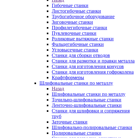
Гибочные станки
Листогибочные станки
Трубогибочное оборудование
Зиговочные станки
Профилегибочные станки
Пуклевочные станки
Роликовые вытяжные станки
Фальцегибочные станки
Угловысечные станки
Станки для сборки отводов
Станки для размотки и правки металла
Станки для изготовления конусов
Станки для изготовления гофроколена
Крафтформеры
Шлифовальные станки по металлу
Назад
Шлифовальные станки по металлу
Точильно-шлифовальные станки
Ленточно-шлифовальные станки
Станки для шлифовки и сопряжения
труб
Заточные станки
Шлифовально-полировальные станки
Полировальные станки