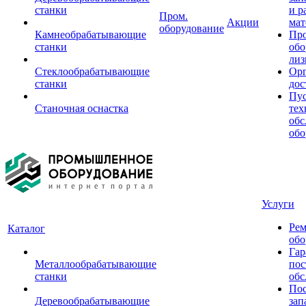
станки
и р
Пром.
Акции
мат
оборудование
Камнеобрабатывающие
Пр
станки
обо
лиз
Стеклообрабатывающие
Орг
станки
дос
Пус
Станочная оснастка
тех
обс
обо
Услуги
Рем
Каталог
обо
Гар
Металлообрабатывающие
пос
станки
обс
Пос
Деревообрабатывающие
зап