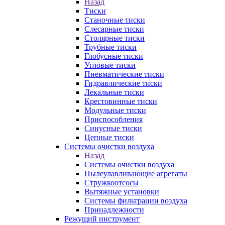
Назад
Тиски
Станочные тиски
Слесарные тиски
Столярные тиски
Трубные тиски
Глобусные тиски
Угловые тиски
Пневматические тиски
Гидравлические тиски
Лекальные тиски
Крестовинные тиски
Модульные тиски
Приспособления
Синусные тиски
Цепные тиски
Системы очистки воздуха
Назад
Системы очистки воздуха
Пылеулавливающие агрегаты
Стружкоотсосы
Вытяжные установки
Системы фильтрации воздуха
Принадлежности
Режущий инструмент