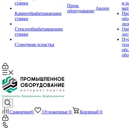
станки
и р
Пром.
Акции
мат
оборудование
Камнеобрабатывающие
Пр
станки
обо
лиз
Стеклообрабатывающие
Орг
станки
дос
Пус
Станочная оснастка
тех
обс
обо
Сравнение
0
Отложенные
0
Корзина
0
0