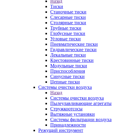
Назад
Тиски
Станочные тиски
Слесарные тиски
Столярные тиски
Трубные тиски
Глобусные тиски
Угловые тиски
Пневматические тиски
Гидравлические тиски
Лекальные тиски
Крестовинные тиски
Модульные тиски
Приспособления
Синусные тиски
Цепные тиски
Системы очистки воздуха
Назад
Системы очистки воздуха
Пылеулавливающие агрегаты
Стружкоотсосы
Вытяжные установки
Системы фильтрации воздуха
Принадлежности
Режущий инструмент