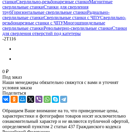
станки
Сверлильно-резьбонарезные станки
Магнитные
сверлильные станки
Станки для сверления
труб
Горизонтальные сверлильные станки
Радиально-
сверлильные станки
Сверлильные станки с ЧПУ
Сверлильно-
резьбонарезные станки с ЧПУ
Многошпиндельные
сверлильные станки
Револьверно-сверлильные станки
Станки
для сверления отверстий под катетеры
-
2Т116
0 ₽
Под заказ
Наши менеджеры обязательно свяжутся с вами и уточнят
условия заказа
Поделиться
Обращаем Ваше внимание на то, что приведенные цены,
характеристики и фотографии товаров носят исключительно
ознакомительный характер и не являются публичной офертой,
определяемой пунктом 2 статьи 437 Гражданского кодекса
Российской Федерации.