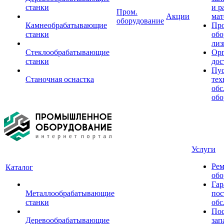
станки
и р
Пром.
Акции
мат
оборудование
Камнеобрабатывающие
Пр
станки
обо
лиз
Стеклообрабатывающие
Орг
станки
дос
Пус
Станочная оснастка
тех
обс
обо
Услуги
Рем
Каталог
обо
Гар
Металлообрабатывающие
пос
станки
обс
Пос
Деревообрабатывающие
зап