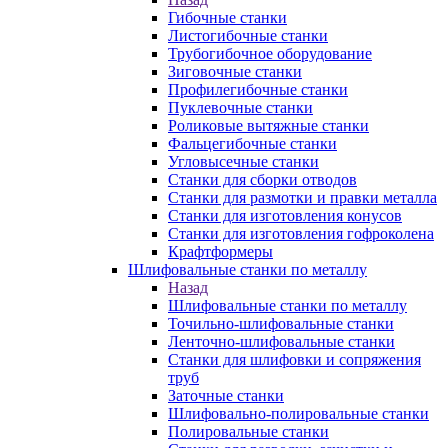
Гибочные станки
Листогибочные станки
Трубогибочное оборудование
Зиговочные станки
Профилегибочные станки
Пуклевочные станки
Роликовые вытяжные станки
Фальцегибочные станки
Угловысечные станки
Станки для сборки отводов
Станки для размотки и правки металла
Станки для изготовления конусов
Станки для изготовления гофроколена
Крафтформеры
Шлифовальные станки по металлу
Назад
Шлифовальные станки по металлу
Точильно-шлифовальные станки
Ленточно-шлифовальные станки
Станки для шлифовки и сопряжения
труб
Заточные станки
Шлифовально-полировальные станки
Полировальные станки