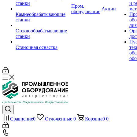
станки
и р
Пром.
Акции
мат
оборудование
Камнеобрабатывающие
Пр
станки
обо
лиз
Стеклообрабатывающие
Орг
станки
дос
Пус
Станочная оснастка
тех
обс
обо
Сравнение
0
Отложенные
0
Корзина
0
0