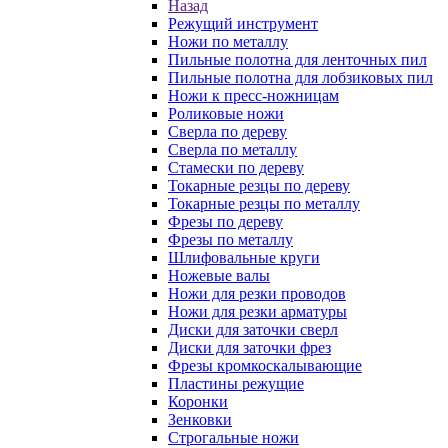
Назад
Режущий инструмент
Ножи по металлу
Пильные полотна для ленточных пил
Пильные полотна для лобзиковых пил
Ножи к пресс-ножницам
Роликовые ножи
Сверла по дереву
Сверла по металлу
Стамески по дереву
Токарные резцы по дереву
Токарные резцы по металлу
Фрезы по дереву
Фрезы по металлу
Шлифовальные круги
Ножевые валы
Ножи для резки проводов
Ножи для резки арматуры
Диски для заточки сверл
Диски для заточки фрез
Фрезы кромкоскалывающие
Пластины режущие
Коронки
Зенковки
Строгальные ножи