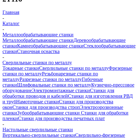
Главная
-
Каталог
-
Металлообрабатывающие станки
Металлообрабатывающие станки
Деревообрабатывающие
станки
Камнеобрабатывающие станки
Стеклообрабатывающие
станки
Станочная оснастка
-
Сверлильные станки по металлу
Токарные станки
Сверлильные станки по металлу
Фрезерные
станки по металлу
Резьбонарезные станки по
металлу
Разрезные станки по металлу
Гибочные
станки
Шлифовальные станки по металлу
Кузнечно-прессовое
оборудование
Электромонтажные станки
Станки для
обработки проводов и кабелей
Станки для изготовления РВД
и труб
Намоточные станки
Станки для производства
окон
Станки для производства строп
Электроэрозионные
станки
Зубообрабатывающие станки
Станки для обработки
пленки
Станки для производства печатных плат
-
Настольные сверлильные станки
Вертикально-сверлильные станки
Сверлильно-фрезерные