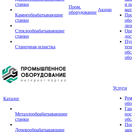
станки
и р
Пром.
Акции
мат
оборудование
Камнеобрабатывающие
Пр
станки
обо
лиз
Стеклообрабатывающие
Орг
станки
дос
Пус
Станочная оснастка
тех
обс
обо
Услуги
Рем
Каталог
обо
Гар
Металлообрабатывающие
пос
станки
обс
Пос
Деревообрабатывающие
зап