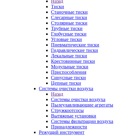
Назад
Тиски
Станочные тиски
Слесарные тиски
Столярные тиски
Трубные тиски
Глобусные тиски
Угловые тиски
Пневматические тиски
Гидравлические тиски
Лекальные тиски
Крестовинные тиски
Модульные тиски
Приспособления
Синусные тиски
Цепные тиски
Системы очистки воздуха
Назад
Системы очистки воздуха
Пылеулавливающие агрегаты
Стружкоотсосы
Вытяжные установки
Системы фильтрации воздуха
Принадлежности
Режущий инструмент