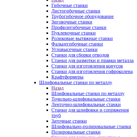
Гибочные станки
Листогибочные станки
Трубогибочное оборудование
Зиговочные станки
Профилегибочные станки
Пуклевочные станки
Роликовые вытяжные станки
Фальцегибочные станки
Угловысечные станки
Станки для сборки отводов
Станки для размотки и правки металла
Станки для изготовления конусов
Станки для изготовления гофроколена
Крафтформеры
Шлифовальные станки по металлу
Назад
Шлифовальные станки по металлу
Точильно-шлифовальные станки
Ленточно-шлифовальные станки
Станки для шлифовки и сопряжения
труб
Заточные станки
Шлифовально-полировальные станки
Полировальные станки