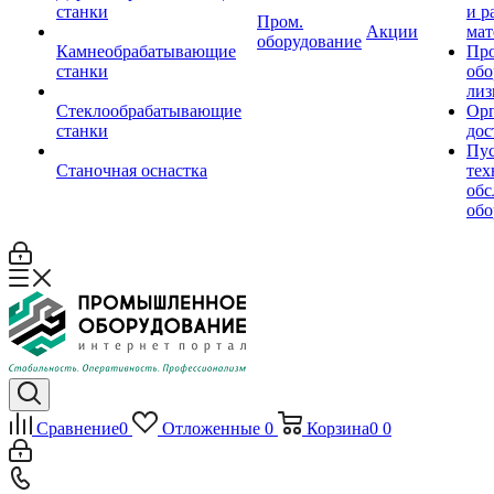
станки
и р
Пром.
Акции
мат
оборудование
Камнеобрабатывающие
Пр
станки
обо
лиз
Стеклообрабатывающие
Орг
станки
дос
Пус
Станочная оснастка
тех
обс
обо
Сравнение
0
Отложенные
0
Корзина
0
0