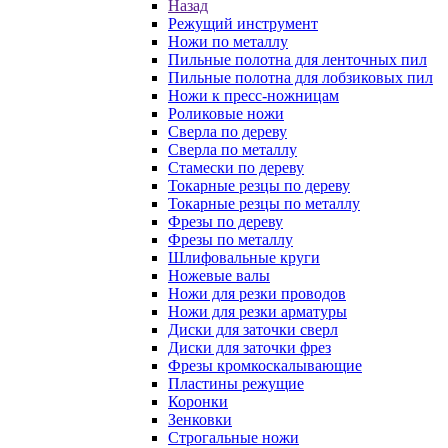
Назад
Режущий инструмент
Ножи по металлу
Пильные полотна для ленточных пил
Пильные полотна для лобзиковых пил
Ножи к пресс-ножницам
Роликовые ножи
Сверла по дереву
Сверла по металлу
Стамески по дереву
Токарные резцы по дереву
Токарные резцы по металлу
Фрезы по дереву
Фрезы по металлу
Шлифовальные круги
Ножевые валы
Ножи для резки проводов
Ножи для резки арматуры
Диски для заточки сверл
Диски для заточки фрез
Фрезы кромкоскалывающие
Пластины режущие
Коронки
Зенковки
Строгальные ножи