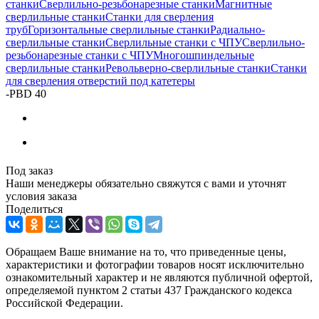
станки
Сверлильно-резьбонарезные станки
Магнитные
сверлильные станки
Станки для сверления
труб
Горизонтальные сверлильные станки
Радиально-
сверлильные станки
Сверлильные станки с ЧПУ
Сверлильно-
резьбонарезные станки с ЧПУ
Многошпиндельные
сверлильные станки
Револьверно-сверлильные станки
Станки
для сверления отверстий под катетеры
-
PBD 40
Под заказ
Наши менеджеры обязательно свяжутся с вами и уточнят
условия заказа
Поделиться
Обращаем Ваше внимание на то, что приведенные цены,
характеристики и фотографии товаров носят исключительно
ознакомительный характер и не являются публичной офертой,
определяемой пунктом 2 статьи 437 Гражданского кодекса
Российской Федерации.