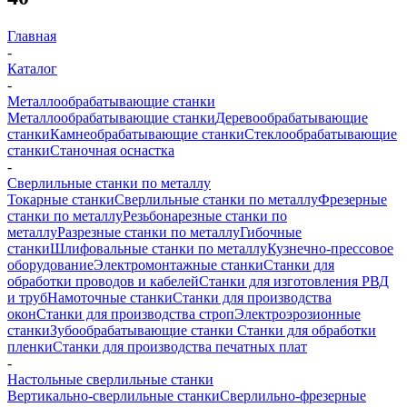
Главная
-
Каталог
-
Металлообрабатывающие станки
Металлообрабатывающие станки
Деревообрабатывающие
станки
Камнеобрабатывающие станки
Стеклообрабатывающие
станки
Станочная оснастка
-
Сверлильные станки по металлу
Токарные станки
Сверлильные станки по металлу
Фрезерные
станки по металлу
Резьбонарезные станки по
металлу
Разрезные станки по металлу
Гибочные
станки
Шлифовальные станки по металлу
Кузнечно-прессовое
оборудование
Электромонтажные станки
Станки для
обработки проводов и кабелей
Станки для изготовления РВД
и труб
Намоточные станки
Станки для производства
окон
Станки для производства строп
Электроэрозионные
станки
Зубообрабатывающие станки
Станки для обработки
пленки
Станки для производства печатных плат
-
Настольные сверлильные станки
Вертикально-сверлильные станки
Сверлильно-фрезерные