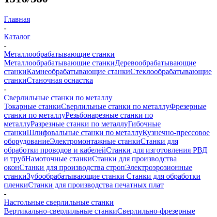
Главная
-
Каталог
-
Металлообрабатывающие станки
Металлообрабатывающие станки
Деревообрабатывающие
станки
Камнеобрабатывающие станки
Стеклообрабатывающие
станки
Станочная оснастка
-
Сверлильные станки по металлу
Токарные станки
Сверлильные станки по металлу
Фрезерные
станки по металлу
Резьбонарезные станки по
металлу
Разрезные станки по металлу
Гибочные
станки
Шлифовальные станки по металлу
Кузнечно-прессовое
оборудование
Электромонтажные станки
Станки для
обработки проводов и кабелей
Станки для изготовления РВД
и труб
Намоточные станки
Станки для производства
окон
Станки для производства строп
Электроэрозионные
станки
Зубообрабатывающие станки
Станки для обработки
пленки
Станки для производства печатных плат
-
Настольные сверлильные станки
Вертикально-сверлильные станки
Сверлильно-фрезерные