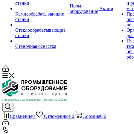
станки
и р
Пром.
Акции
мат
оборудование
Камнеобрабатывающие
Пр
станки
обо
лиз
Стеклообрабатывающие
Орг
станки
дос
Пус
Станочная оснастка
тех
обс
обо
Сравнение
0
Отложенные
0
Корзина
0
0