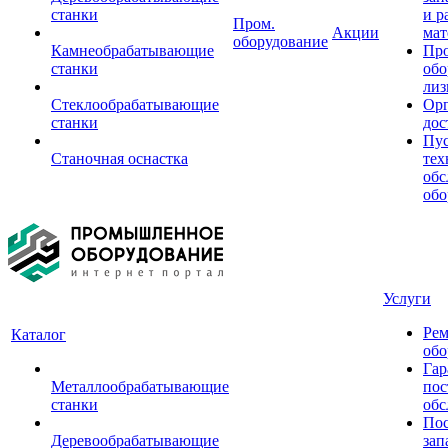
станки
и р
Пром.
Акции
мат
оборудование
Камнеобрабатывающие
Пр
станки
обо
лиз
Стеклообрабатывающие
Орг
станки
дос
Пус
Станочная оснастка
тех
обс
обо
Услуги
Рем
Каталог
обо
Гар
Металлообрабатывающие
пос
станки
обс
Пос
Деревообрабатывающие
зап