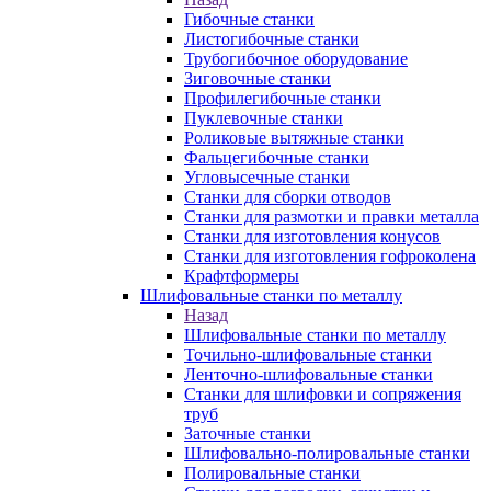
Гибочные станки
Листогибочные станки
Трубогибочное оборудование
Зиговочные станки
Профилегибочные станки
Пуклевочные станки
Роликовые вытяжные станки
Фальцегибочные станки
Угловысечные станки
Станки для сборки отводов
Станки для размотки и правки металла
Станки для изготовления конусов
Станки для изготовления гофроколена
Крафтформеры
Шлифовальные станки по металлу
Назад
Шлифовальные станки по металлу
Точильно-шлифовальные станки
Ленточно-шлифовальные станки
Станки для шлифовки и сопряжения
труб
Заточные станки
Шлифовально-полировальные станки
Полировальные станки