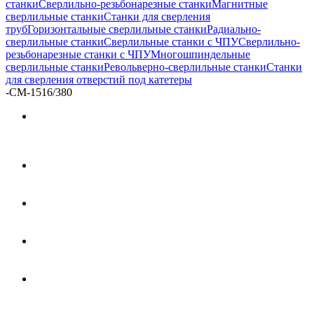
станки
Сверлильно-резьбонарезные станки
Магнитные
сверлильные станки
Станки для сверления
труб
Горизонтальные сверлильные станки
Радиально-
сверлильные станки
Сверлильные станки с ЧПУ
Сверлильно-
резьбонарезные станки с ЧПУ
Многошпиндельные
сверлильные станки
Револьверно-сверлильные станки
Станки
для сверления отверстий под катетеры
-
CM-1516/380