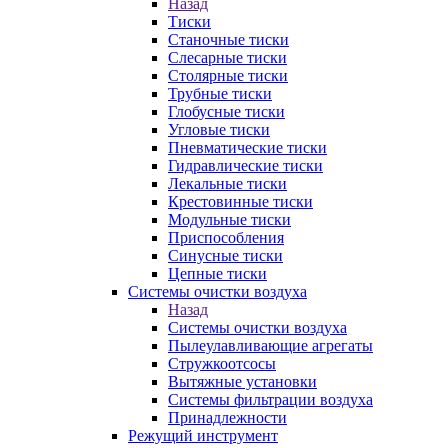
Назад
Тиски
Станочные тиски
Слесарные тиски
Столярные тиски
Трубные тиски
Глобусные тиски
Угловые тиски
Пневматические тиски
Гидравлические тиски
Лекальные тиски
Крестовинные тиски
Модульные тиски
Приспособления
Синусные тиски
Цепные тиски
Системы очистки воздуха
Назад
Системы очистки воздуха
Пылеулавливающие агрегаты
Стружкоотсосы
Вытяжные установки
Системы фильтрации воздуха
Принадлежности
Режущий инструмент