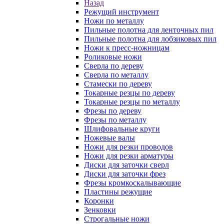
Назад
Режущий инструмент
Ножи по металлу
Пильные полотна для ленточных пил
Пильные полотна для лобзиковых пил
Ножи к пресс-ножницам
Роликовые ножи
Сверла по дереву
Сверла по металлу
Стамески по дереву
Токарные резцы по дереву
Токарные резцы по металлу
Фрезы по дереву
Фрезы по металлу
Шлифовальные круги
Ножевые валы
Ножи для резки проводов
Ножи для резки арматуры
Диски для заточки сверл
Диски для заточки фрез
Фрезы кромкоскалывающие
Пластины режущие
Коронки
Зенковки
Строгальные ножи