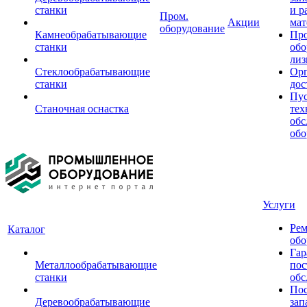
станки
и р
Пром.
Акции
мат
оборудование
Камнеобрабатывающие
Пр
станки
обо
лиз
Стеклообрабатывающие
Орг
станки
дос
Пус
Станочная оснастка
тех
обс
обо
Услуги
Рем
Каталог
обо
Гар
Металлообрабатывающие
пос
станки
обс
Пос
Деревообрабатывающие
зап