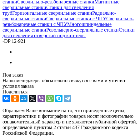
станки
Сверлильно-резьбонарезные станки
Магнитные
сверлильные станки
Станки для сверления
труб
Горизонтальные сверлильные станки
Радиально-
сверлильные станки
Сверлильные станки с ЧПУ
Сверлильно-
резьбонарезные станки с ЧПУ
Многошпиндельные
сверлильные станки
Револьверно-сверлильные станки
Станки
для сверления отверстий под катетеры
-
DP 12-921
Под заказ
Наши менеджеры обязательно свяжутся с вами и уточнят
условия заказа
Поделиться
Обращаем Ваше внимание на то, что приведенные цены,
характеристики и фотографии товаров носят исключительно
ознакомительный характер и не являются публичной офертой,
определяемой пунктом 2 статьи 437 Гражданского кодекса
Российской Федерации.