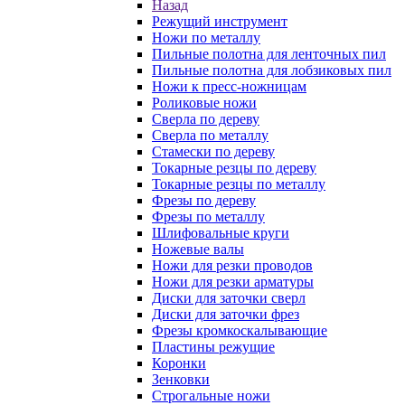
Назад
Режущий инструмент
Ножи по металлу
Пильные полотна для ленточных пил
Пильные полотна для лобзиковых пил
Ножи к пресс-ножницам
Роликовые ножи
Сверла по дереву
Сверла по металлу
Стамески по дереву
Токарные резцы по дереву
Токарные резцы по металлу
Фрезы по дереву
Фрезы по металлу
Шлифовальные круги
Ножевые валы
Ножи для резки проводов
Ножи для резки арматуры
Диски для заточки сверл
Диски для заточки фрез
Фрезы кромкоскалывающие
Пластины режущие
Коронки
Зенковки
Строгальные ножи