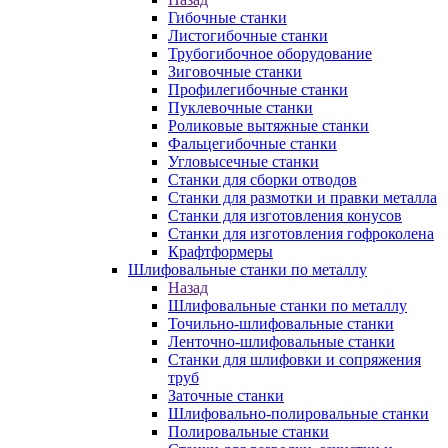
Гибочные станки
Листогибочные станки
Трубогибочное оборудование
Зиговочные станки
Профилегибочные станки
Пуклевочные станки
Роликовые вытяжные станки
Фальцегибочные станки
Угловысечные станки
Станки для сборки отводов
Станки для размотки и правки металла
Станки для изготовления конусов
Станки для изготовления гофроколена
Крафтформеры
Шлифовальные станки по металлу
Назад
Шлифовальные станки по металлу
Точильно-шлифовальные станки
Ленточно-шлифовальные станки
Станки для шлифовки и сопряжения
труб
Заточные станки
Шлифовально-полировальные станки
Полировальные станки