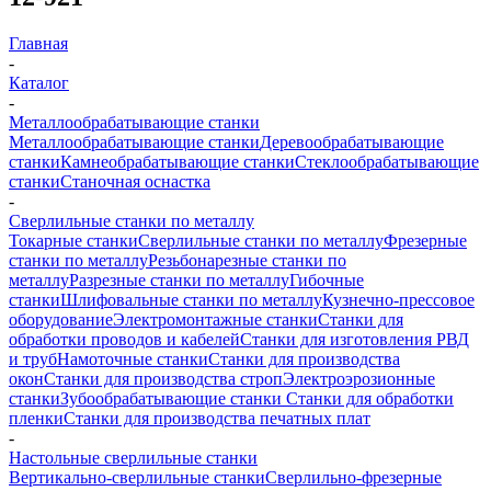
Главная
-
Каталог
-
Металлообрабатывающие станки
Металлообрабатывающие станки
Деревообрабатывающие
станки
Камнеобрабатывающие станки
Стеклообрабатывающие
станки
Станочная оснастка
-
Сверлильные станки по металлу
Токарные станки
Сверлильные станки по металлу
Фрезерные
станки по металлу
Резьбонарезные станки по
металлу
Разрезные станки по металлу
Гибочные
станки
Шлифовальные станки по металлу
Кузнечно-прессовое
оборудование
Электромонтажные станки
Станки для
обработки проводов и кабелей
Станки для изготовления РВД
и труб
Намоточные станки
Станки для производства
окон
Станки для производства строп
Электроэрозионные
станки
Зубообрабатывающие станки
Станки для обработки
пленки
Станки для производства печатных плат
-
Настольные сверлильные станки
Вертикально-сверлильные станки
Сверлильно-фрезерные