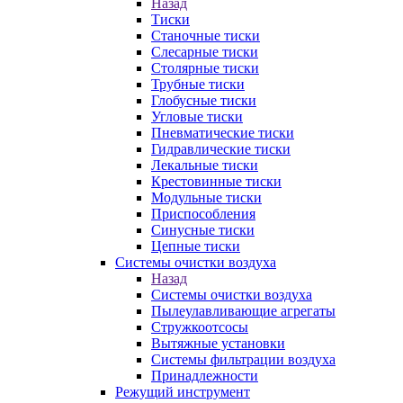
Назад
Тиски
Станочные тиски
Слесарные тиски
Столярные тиски
Трубные тиски
Глобусные тиски
Угловые тиски
Пневматические тиски
Гидравлические тиски
Лекальные тиски
Крестовинные тиски
Модульные тиски
Приспособления
Синусные тиски
Цепные тиски
Системы очистки воздуха
Назад
Системы очистки воздуха
Пылеулавливающие агрегаты
Стружкоотсосы
Вытяжные установки
Системы фильтрации воздуха
Принадлежности
Режущий инструмент