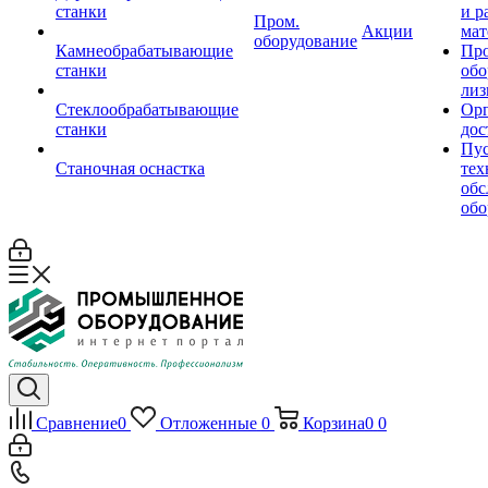
станки
и р
Пром.
Акции
мат
оборудование
Камнеобрабатывающие
Пр
станки
обо
лиз
Стеклообрабатывающие
Орг
станки
дос
Пус
Станочная оснастка
тех
обс
обо
Сравнение
0
Отложенные
0
Корзина
0
0