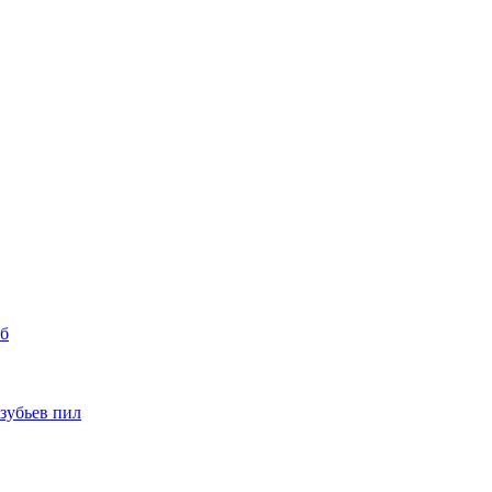
уб
 зубьев пил