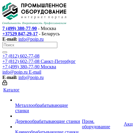
7 (499) 380-77-90
- Москва
+37529 847-29-17
- Беларусь
E-mail:
info@poip.ru
+7 (812) 602-77-08
+7 (812) 602-77-08
Санкт-Петербург
+7 (499) 380-77-90
Москва
info@poip.ru
E-mail
E-mail:
info@poip.ru
Каталог
Металлообрабатывающие
станки
Деревообрабатывающие станки
Пром.
Акц
оборудование
Камнеобрабатывающие станки