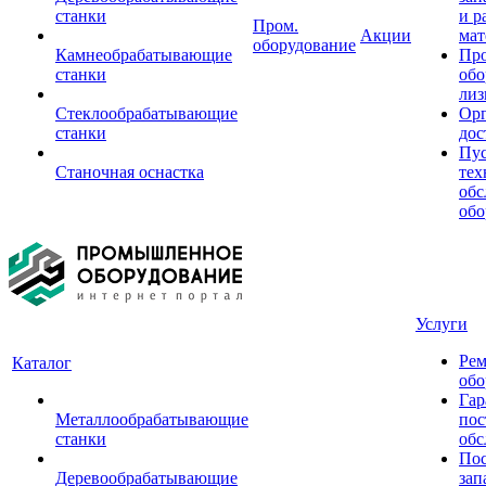
станки
и р
Пром.
Акции
мат
оборудование
Камнеобрабатывающие
Пр
станки
обо
лиз
Стеклообрабатывающие
Орг
станки
дос
Пус
Станочная оснастка
тех
обс
обо
Услуги
Рем
Каталог
обо
Гар
Металлообрабатывающие
пос
станки
обс
Пос
Деревообрабатывающие
зап