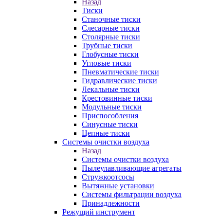
Назад
Тиски
Станочные тиски
Слесарные тиски
Столярные тиски
Трубные тиски
Глобусные тиски
Угловые тиски
Пневматические тиски
Гидравлические тиски
Лекальные тиски
Крестовинные тиски
Модульные тиски
Приспособления
Синусные тиски
Цепные тиски
Системы очистки воздуха
Назад
Системы очистки воздуха
Пылеулавливающие агрегаты
Стружкоотсосы
Вытяжные установки
Системы фильтрации воздуха
Принадлежности
Режущий инструмент