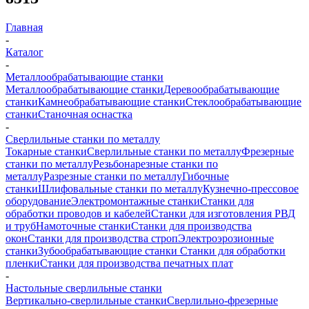
Главная
-
Каталог
-
Металлообрабатывающие станки
Металлообрабатывающие станки
Деревообрабатывающие
станки
Камнеобрабатывающие станки
Стеклообрабатывающие
станки
Станочная оснастка
-
Сверлильные станки по металлу
Токарные станки
Сверлильные станки по металлу
Фрезерные
станки по металлу
Резьбонарезные станки по
металлу
Разрезные станки по металлу
Гибочные
станки
Шлифовальные станки по металлу
Кузнечно-прессовое
оборудование
Электромонтажные станки
Станки для
обработки проводов и кабелей
Станки для изготовления РВД
и труб
Намоточные станки
Станки для производства
окон
Станки для производства строп
Электроэрозионные
станки
Зубообрабатывающие станки
Станки для обработки
пленки
Станки для производства печатных плат
-
Настольные сверлильные станки
Вертикально-сверлильные станки
Сверлильно-фрезерные