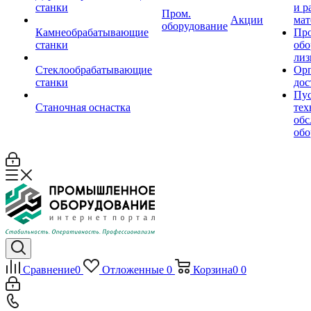
станки
и р
Пром.
Акции
мат
оборудование
Камнеобрабатывающие
Пр
станки
обо
лиз
Стеклообрабатывающие
Орг
станки
дос
Пус
Станочная оснастка
тех
обс
обо
Сравнение
0
Отложенные
0
Корзина
0
0