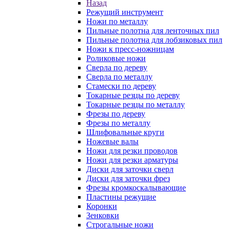
Назад
Режущий инструмент
Ножи по металлу
Пильные полотна для ленточных пил
Пильные полотна для лобзиковых пил
Ножи к пресс-ножницам
Роликовые ножи
Сверла по дереву
Сверла по металлу
Стамески по дереву
Токарные резцы по дереву
Токарные резцы по металлу
Фрезы по дереву
Фрезы по металлу
Шлифовальные круги
Ножевые валы
Ножи для резки проводов
Ножи для резки арматуры
Диски для заточки сверл
Диски для заточки фрез
Фрезы кромкоскалывающие
Пластины режущие
Коронки
Зенковки
Строгальные ножи