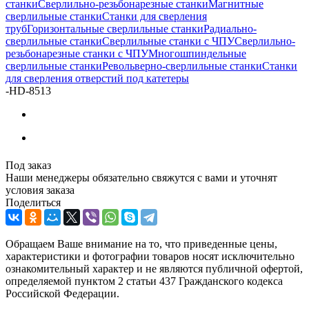
станки
Сверлильно-резьбонарезные станки
Магнитные
сверлильные станки
Станки для сверления
труб
Горизонтальные сверлильные станки
Радиально-
сверлильные станки
Сверлильные станки с ЧПУ
Сверлильно-
резьбонарезные станки с ЧПУ
Многошпиндельные
сверлильные станки
Револьверно-сверлильные станки
Станки
для сверления отверстий под катетеры
-
HD-8513
Под заказ
Наши менеджеры обязательно свяжутся с вами и уточнят
условия заказа
Поделиться
Обращаем Ваше внимание на то, что приведенные цены,
характеристики и фотографии товаров носят исключительно
ознакомительный характер и не являются публичной офертой,
определяемой пунктом 2 статьи 437 Гражданского кодекса
Российской Федерации.