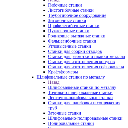
Гибочные станки
Листогибочные станки
Трубогибочное оборудование
Зиговочные станки
Профилегибочные станки
Пуклевочные станки
Роликовые вытяжные станки
Фальцегибочные станки
Угловысечные станки
Станки для сборки отводов
Станки для размотки и правки металла
Станки для изготовления конусов
Станки для изготовления гофроколена
Крафтформеры
Шлифовальные станки по металлу
Назад
Шлифовальные станки по металлу
Точильно-шлифовальные станки
Ленточно-шлифовальные станки
Станки для шлифовки и сопряжения
труб
Заточные станки
Шлифовально-полировальные станки
Полировальные станки