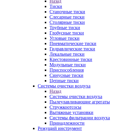
Назад
Тиски
Станочные тиски
Слесарные тиски
Столярные тиски
Трубные тиски
Глобусные тиски
Угловые тиски
Пневматические тиски
Гидравлические тиски
Лекальные тиски
Крестовинные тиски
Модульные тиски
Приспособления
Синусные тиски
Цепные тиски
Системы очистки воздуха
Назад
Системы очистки воздуха
Пылеулавливающие агрегаты
Стружкоотсосы
Вытяжные установки
Системы фильтрации воздуха
Принадлежности
Режущий инструмент