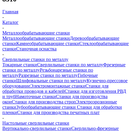
Главная
-
Каталог
-
Металлообрабатывающие станки
Металлообрабатывающие станки
Деревообрабатывающие
станки
Камнеобрабатывающие станки
Стеклообрабатывающие
станки
Станочная оснастка
-
Сверлильные станки по металлу
Токарные станки
Сверлильные станки по металлу
Фрезерные
станки по металлу
Резьбонарезные станки по
металлу
Разрезные станки по металлу
Гибочные
станки
Шлифовальные станки по металлу
Кузнечно-прессовое
оборудование
Электромонтажные станки
Станки для
обработки проводов и кабелей
Станки для изготовления РВД
и труб
Намоточные станки
Станки для производства
окон
Станки для производства строп
Электроэрозионные
станки
Зубообрабатывающие станки
Станки для обработки
пленки
Станки для производства печатных плат
-
Настольные сверлильные станки
Вертикально-сверлильные станки
Сверлильно-фрезерные