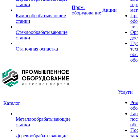
станки
и р
Пром.
Акции
мат
оборудование
Камнеобрабатывающие
Пр
станки
обо
лиз
Стеклообрабатывающие
Орг
станки
дос
Пус
Станочная оснастка
тех
обс
обо
Услуги
Рем
Каталог
обо
Гар
Металлообрабатывающие
пос
станки
обс
Пос
Деревообрабатывающие
зап