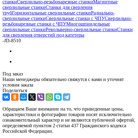
станки
Сверлильно-резьбонарезные станки
Магнитные
сверлильные станки
Станки для сверления
труб
Горизонтальные сверлильные станки
Радиально-
сверлильные станки
Сверлильные станки с ЧПУ
Сверлильно-
резьбонарезные станки с ЧПУ
Многошпиндельные
сверлильные станки
Револьверно-сверлильные станки
Станки
для сверления отверстий под катетеры
-
JD-8510
Под заказ
Наши менеджеры обязательно свяжутся с вами и уточнят
условия заказа
Поделиться
Обращаем Ваше внимание на то, что приведенные цены,
характеристики и фотографии товаров носят исключительно
ознакомительный характер и не являются публичной офертой,
определяемой пунктом 2 статьи 437 Гражданского кодекса
Российской Федерации.