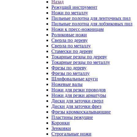
Назад
Режущий инструмент
Ножи по металлу
Пильные полотна для ленточных пил
Пильные полотна для лобзиковых пил
Ножи к пресс-ножницам
Роликовые ножи
Сверла по дереву
Сверла по металлу
Стамески по дереву
Токарные резцы по дереву
Токарные резцы по металлу
Фрезы по дереву
Фрезы по металлу
Шлифовальные круги
Ножевые валы
Ножи для резки проводов
Ножи для резки арматуры
Диски для заточки сверл
Диски для заточки фрез
Фрезы кромкоскалывающие
Пластины режущие
Коронки
Зенковки
Строгальные ножи