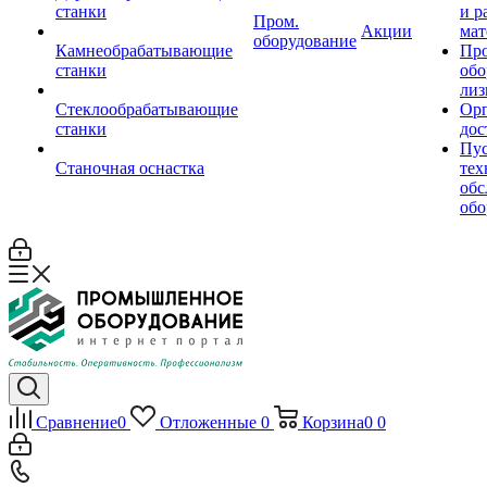
станки
и р
Пром.
Акции
мат
оборудование
Камнеобрабатывающие
Пр
станки
обо
лиз
Стеклообрабатывающие
Орг
станки
дос
Пус
Станочная оснастка
тех
обс
обо
Сравнение
0
Отложенные
0
Корзина
0
0