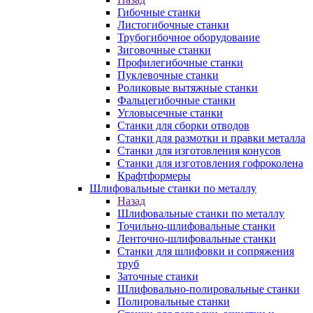
Гибочные станки
Листогибочные станки
Трубогибочное оборудование
Зиговочные станки
Профилегибочные станки
Пуклевочные станки
Роликовые вытяжные станки
Фальцегибочные станки
Угловысечные станки
Станки для сборки отводов
Станки для размотки и правки металла
Станки для изготовления конусов
Станки для изготовления гофроколена
Крафтформеры
Шлифовальные станки по металлу
Назад
Шлифовальные станки по металлу
Точильно-шлифовальные станки
Ленточно-шлифовальные станки
Станки для шлифовки и сопряжения
труб
Заточные станки
Шлифовально-полировальные станки
Полировальные станки