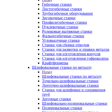
Гибочные станки
Листогибочные станки
Трубогибочное оборудование
Зиговочные станки
Профилегибочные станки
Пуклевочные станки
Роликовые вытяжные станки
Фальцегибочные станки
Угловысечные станки
Станки для сборки отводов
Станки для размотки и правки металла
Станки для изготовления конусов
Станки для изготовления гофроколена
Крафтформеры
Шлифовальные станки по металлу
Назад
Шлифовальные станки по металлу
Точильно-шлифовальные станки
Ленточно-шлифовальные станки
Станки для шлифовки и сопряжения
труб
Заточные станки
Шлифовально-полировальные станки
Полировальные станки