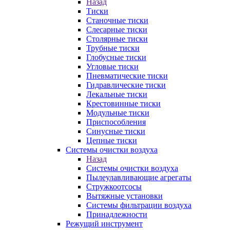
Назад
Тиски
Станочные тиски
Слесарные тиски
Столярные тиски
Трубные тиски
Глобусные тиски
Угловые тиски
Пневматические тиски
Гидравлические тиски
Лекальные тиски
Крестовинные тиски
Модульные тиски
Приспособления
Синусные тиски
Цепные тиски
Системы очистки воздуха
Назад
Системы очистки воздуха
Пылеулавливающие агрегаты
Стружкоотсосы
Вытяжные установки
Системы фильтрации воздуха
Принадлежности
Режущий инструмент