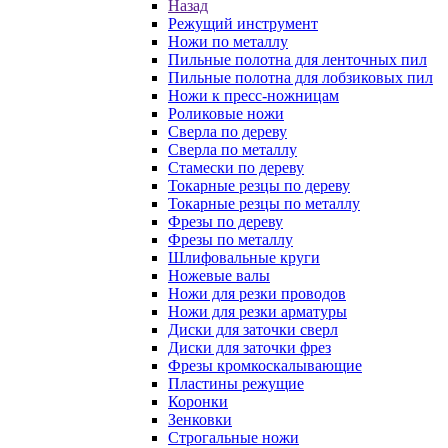
Назад
Режущий инструмент
Ножи по металлу
Пильные полотна для ленточных пил
Пильные полотна для лобзиковых пил
Ножи к пресс-ножницам
Роликовые ножи
Сверла по дереву
Сверла по металлу
Стамески по дереву
Токарные резцы по дереву
Токарные резцы по металлу
Фрезы по дереву
Фрезы по металлу
Шлифовальные круги
Ножевые валы
Ножи для резки проводов
Ножи для резки арматуры
Диски для заточки сверл
Диски для заточки фрез
Фрезы кромкоскалывающие
Пластины режущие
Коронки
Зенковки
Строгальные ножи