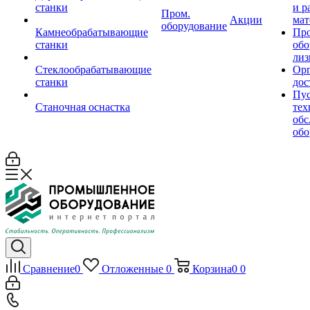
станки
и р
Пром.
Акции
мат
оборудование
Камнеобрабатывающие
Пр
станки
обо
лиз
Стеклообрабатывающие
Орг
станки
дос
Пус
Станочная оснастка
тех
обс
обо
Сравнение
0
Отложенные
0
Корзина
0
0