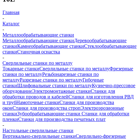
Главная
-
Каталог
-
Металлообрабатывающие станки
Металлообрабатывающие станки
Деревообрабатывающие
станки
Камнеобрабатывающие станки
Стеклообрабатывающие
станки
Станочная оснастка
-
Сверлильные станки по металлу
Токарные станки
Сверлильные станки по металлу
Фрезерные
станки по металлу
Резьбонарезные станки по
металлу
Разрезные станки по металлу
Гибочные
станки
Шлифовальные станки по металлу
Кузнечно-прессовое
оборудование
Электромонтажные станки
Станки для
обработки проводов и кабелей
Станки для изготовления РВД
и труб
Намоточные станки
Станки для производства
окон
Станки для производства строп
Электроэрозионные
станки
Зубообрабатывающие станки
Станки для обработки
пленки
Станки для производства печатных плат
-
Настольные сверлильные станки
Вертикально-сверлильные станки
Сверлильно-фрезерные