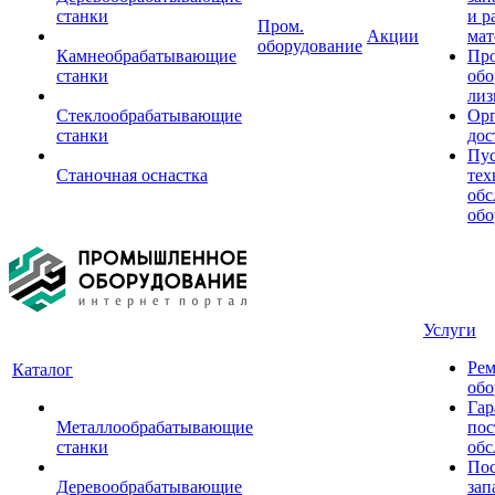
станки
и р
Пром.
Акции
мат
оборудование
Камнеобрабатывающие
Пр
станки
обо
лиз
Стеклообрабатывающие
Орг
станки
дос
Пус
Станочная оснастка
тех
обс
обо
Услуги
Рем
Каталог
обо
Гар
Металлообрабатывающие
пос
станки
обс
Пос
Деревообрабатывающие
зап