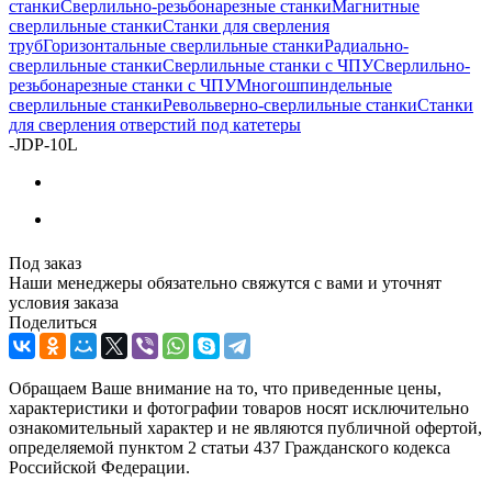
станки
Сверлильно-резьбонарезные станки
Магнитные
сверлильные станки
Станки для сверления
труб
Горизонтальные сверлильные станки
Радиально-
сверлильные станки
Сверлильные станки с ЧПУ
Сверлильно-
резьбонарезные станки с ЧПУ
Многошпиндельные
сверлильные станки
Револьверно-сверлильные станки
Станки
для сверления отверстий под катетеры
-
JDP-10L
Под заказ
Наши менеджеры обязательно свяжутся с вами и уточнят
условия заказа
Поделиться
Обращаем Ваше внимание на то, что приведенные цены,
характеристики и фотографии товаров носят исключительно
ознакомительный характер и не являются публичной офертой,
определяемой пунктом 2 статьи 437 Гражданского кодекса
Российской Федерации.